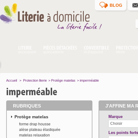
BLOG
LITERIE
PIÈCES DÉTACHÉES
CONVERTIBLE
PROTECTIO
accessoire
quincaillerie
lit d'appoint
literie
Accueil
>
Protection literie
>
Protège matelas
>
imperméable
imperméable
RUBRIQUES
J'AFFINE MA 
Protège matelas
Marque
Choisir
forme drap housse
alèse plateau élastiquée
Les points forts
matelas relaxation