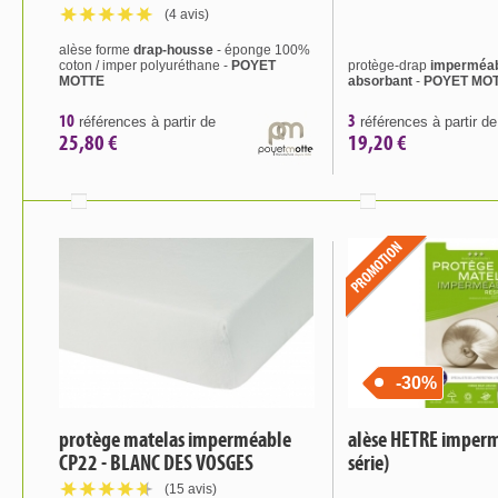
(4 avis)
alèse forme
drap-housse
- éponge 100%
coton / imper polyuréthane -
POYET
protège-drap
imperméab
MOTTE
absorbant
-
POYET MO
10
3
références à partir de
références à partir de
25,80 €
19,20 €
-30%
protège matelas imperméable
alèse HETRE imperm
CP22 - BLANC DES VOSGES
série)
(15 avis)