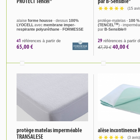
PROTECT Tencel®
par B-Sensible®
(15 avi
alaise
forme housse
- dessus
100%
protège-matelas -
100 %
TM
LYOCELL
avec
membrane imper-
(TENCEL
) - imperméab
respirante polyuréthane
-
FORMESSE
par
B-Sensible®
41
29
références à partir de
références à partir 
65,00 €
40,00 €
47,70 €
protège matelas imperméable
alèse incontinence
TRANSALESE
(3 avis)