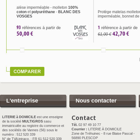
alèse imperméable - molleton
100%
coton
et
polyuréthane
-
BLANC DES
Protège matelas molleto
VOSGES
imperméable, bonnet de
93
1
références à partir de
référence à partir de
50,00 €
42,70 €
61,00 €
L'entreprise
Nous contacter
Contact
LITERIE à DOMICILE
est une enseigne
de la société
MULTIGROS
sasu
Tél.
02 97 49 10 77
immatriculée au registre du commerce et
Courrier :
LITERIE À DOMICILE
des sociétés de Vannes (56) sous le
Zone de Tréhuinec - 8 rue Blaise Pascal -
numéro : 512 520 339
56890 PLESCOP
N° de TVA intraco. : FR 61 512 520 339