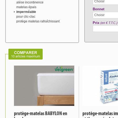
Choisir
alèse incontinence
matelas épais
Bonnet
imperméable
Choisir
pour clic-clac
protège matelas rafraîchissant
Prix
(en € T.T.C.)
protège-matelas BABYLON en
protège-matelas im