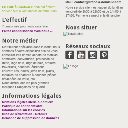
Mail :
contact@literie-a-domicile.com
LITERIE à DOMICILE
.com est à votre
Notre service client est ouvert du lundi au
service sur le web depuis octobre 2008.
vendredi de 9h30 à 12h30 et de 14h00 à
17h30. Fermé le samedi et le dimanche..
L'effectif
Nous situer
7 personnes pour vous satisfaire.
Faites connaissance avec nous
...
Notre métier
Réseaux sociaux
Distributeur spécialisé dans la literie, nous
sommes à votre disposition afin de vous
conseiller lors de vos achats de matelas,
sommiers, convertibles, protection de
literie, linge de lit, linge de bain, oreillers,
traversins, couettes, édredons,
couvertures, boutis, jetés de lit, plaids,
meubles de chambre à coucher, pièces
détachées de literie, etc...
Nous distribuons les plus grandes
marques Françaises de qualité.
Informations légales
Mentions légales literie-a-domicile
Politique de confidentialité
Informations sur les cookies
Droit de rétractation - Retours
Demande de suppression de données