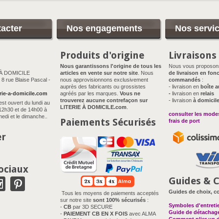
acter
Nos engagements
Nos servi
Produits d'origine
Livraisons
Nous garantissons l'origine de tous les
Nous vous proposo
 À DOMICILE
articles en vente sur notre site
. Nous
de livraison en fonc
8 rue Blaise Pascal -
nous approvisionnons exclusivement
commandés
:
auprès des fabricants ou grossistes
- livraison en
boîte a
rie-a-domicile.com
agréés par les marques.
Vous ne
-
livraison en
relais
trouverez aucune contrefaçon sur
- livraison
à domicil
est ouvert du lundi au
LITERIE À DOMICILE.com
.
12h30 et de 14h00 à
consulter les modes
edi et le dimanche..
Paiements Sécurisés
frais de port
er
ociaux
Guides & C
Guides de choix, co
Tous les moyens de paiements acceptés
sur notre site
sont 100% sécurisés
:
Symboles d'entreti
-
CB
par 3D SECURE
Guide de détachag
-
PAIEMENT CB EN X FOIS
avec ALMA