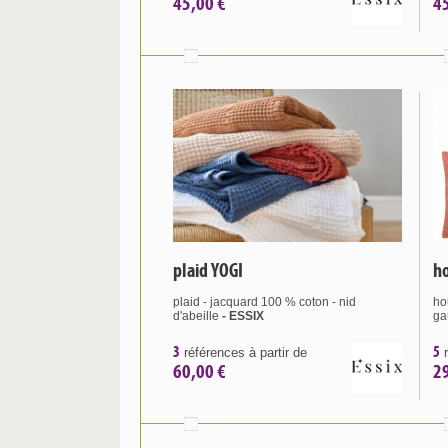
45,00 €
4
plaid YOGI
ho
plaid - jacquard 100 % coton - nid
ho
d'abeille
- ESSIX
ga
3
5
références à partir de
r
60,00 €
2