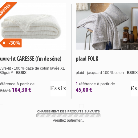
-30%
uvre-lit CARESSE (fin de série)
plaid FOLK
uvre-lit - 100 % gaze de coton lavée XL
180gr/m²
- ESSIX
plaid - jacquard 100 % coton -
ESSIX
1
éférence à partir de
référence à partir de
104,30 €
45,00 €
9,00 €
CHARGEMENT DES PRODUITS SUIVANTS
Veuillez patienter...