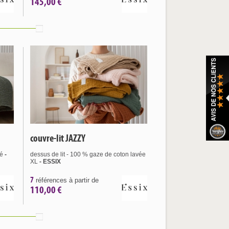
145,00 €
couvre-lit JAZZY
ré
-
dessus de lit - 100 % gaze de coton lavée
XL
- ESSIX
7
références à partir de
110,00 €