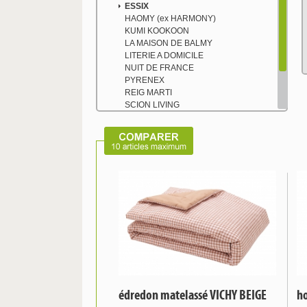
ESSIX
HAOMY (ex HARMONY)
KUMI KOOKOON
LA MAISON DE BALMY
LITERIE A DOMICILE
NUIT DE FRANCE
PYRENEX
REIG MARTI
SCION LIVING
SYLVIE THIRIEZ
TISSAGE DU MOULIN
TOISON D'OR
TRADITION DES VOSGES
édredon matelassé VICHY BEIGE
ho