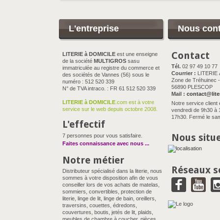
L'entreprise
Nous cont
Contact
LITERIE à DOMICILE
est une enseigne
de la société
MULTIGROS
sasu
Tél.
02 97 49 10 77
immatriculée au registre du commerce et
Courrier :
LITERIE
des sociétés de Vannes (56) sous le
Zone de Tréhuinec - 
numéro : 512 520 339
56890 PLESCOP
N° de TVA intraco. : FR 61 512 520 339
Mail :
contact@lite
LITERIE à DOMICILE
.com est à votre
Notre service client 
service sur le web depuis octobre 2008.
vendredi de 9h30 à 
17h30. Fermé le sam
L'effectif
Nous situ
7 personnes pour vous satisfaire.
Faites connaissance avec nous
...
Notre métier
Réseaux s
Distributeur spécialisé dans la literie, nous
sommes à votre disposition afin de vous
conseiller lors de vos achats de matelas,
sommiers, convertibles, protection de
literie, linge de lit, linge de bain, oreillers,
traversins, couettes, édredons,
couvertures, boutis, jetés de lit, plaids,
meubles de chambre à coucher, pièces