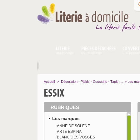
LITERIE
PIÈCES DÉTACHÉES
CONVERT
accessoire
quincaillerie
lit d'appoi
Accueil
>
Décoration - Plaids - Coussins - Tapis ....
>
Les ma
ESSIX
RUBRIQUES
Les marques
ANNE DE SOLENE
ARTE ESPINA
BLANC DES VOSGES