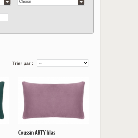
Choisir
articles correspo
Trier par :
Coussin ARTY lilas