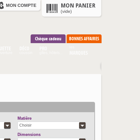
MON PANIER
MON COMPTE
(vide)
Chèque cadeau
BONNES AFFAIRES
UETTE
DÉCO
PRO
les
MARQUES
verture
coussin
gîtes, hôtels...
Matière
Choisir
Dimensions