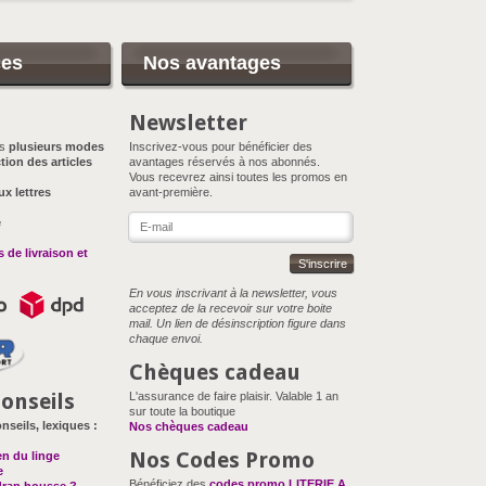
ces
Nos avantages
Newsletter
ns
plusieurs modes
Inscrivez-vous pour bénéficier des
tion des articles
avantages réservés à nos abonnés.
Vous recevrez ainsi toutes les promos en
ux lettres
avant-première.
e
 de livraison et
S'inscrire
En vous inscrivant à la newsletter, vous
acceptez de la recevoir sur votre boite
mail. Un lien de désinscription figure dans
chaque envoi.
Chèques cadeau
onseils
L'assurance de faire plaisir. Valable 1 an
sur toute la boutique
nseils, lexiques :
Nos chèques cadeau
Nos Codes Promo
en du linge
e
Bénéficiez des
codes promo LITERIE A