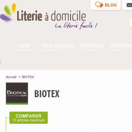
BLOG
LITERIE
PIÈCES DÉTACHÉES
CONVERTIBLE
PROTECTIO
accessoire
quincaillerie
lit d'appoint
literie
Accueil
>
BIOTEX
BIOTEX