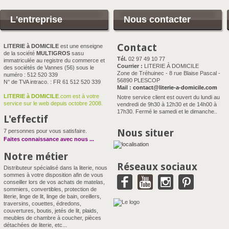
L'entreprise
Nous contacter
Contact
LITERIE à DOMICILE
est une enseigne
de la société
MULTIGROS
sasu
Tél.
02 97 49 10 77
immatriculée au registre du commerce et
Courrier :
LITERIE À DOMICILE
des sociétés de Vannes (56) sous le
Zone de Tréhuinec - 8 rue Blaise Pascal -
numéro : 512 520 339
56890 PLESCOP
N° de TVA intraco. : FR 61 512 520 339
Mail :
contact@literie-a-domicile.com
LITERIE à DOMICILE
.com est à votre
Notre service client est ouvert du lundi au
service sur le web depuis octobre 2008.
vendredi de 9h30 à 12h30 et de 14h00 à
17h30. Fermé le samedi et le dimanche..
L'effectif
Nous situer
7 personnes pour vous satisfaire.
Faites connaissance avec nous
...
Notre métier
Réseaux sociaux
Distributeur spécialisé dans la literie, nous
sommes à votre disposition afin de vous
conseiller lors de vos achats de matelas,
sommiers, convertibles, protection de
literie, linge de lit, linge de bain, oreillers,
traversins, couettes, édredons,
couvertures, boutis, jetés de lit, plaids,
meubles de chambre à coucher, pièces
détachées de literie, etc...