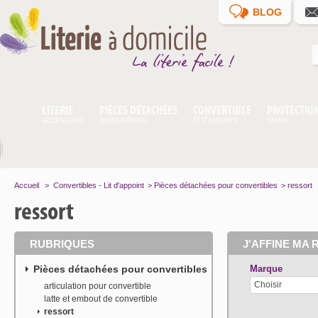
BLOG
LITERIE
PIÈCES DÉTACHÉES
CONVERTIBLE
PROTECTIO
accessoire
quincaillerie
lit d'appoint
literie
Accueil
>
Convertibles - Lit d'appoint
>
Pièces détachées pour convertibles
>
ressort
ressort
RUBRIQUES
J'AFFINE MA 
Pièces détachées pour convertibles
Marque
Choisir
articulation pour convertible
latte et embout de convertible
ressort