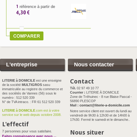
1
référence à partir de
4,30 €
L'entreprise
Nous contacter
Contact
LITERIE à DOMICILE
est une enseigne
de la société
MULTIGROS
sasu
Tél.
02 97 49 10 77
immatriculée au registre du commerce et
Courrier :
LITERIE À DOMICILE
des sociétés de Vannes (56) sous le
Zone de Tréhuinec - 8 rue Blaise Pascal -
numéro : 512 520 339
56890 PLESCOP
N° de TVA intraco. : FR 61 512 520 339
Mail :
contact@literie-a-domicile.com
LITERIE à DOMICILE
.com est à votre
Notre service client est ouvert du lundi au
service sur le web depuis octobre 2008.
vendredi de 9h30 à 12h30 et de 14h00 à
17h30. Fermé le samedi et le dimanche..
L'effectif
Nous situer
7 personnes pour vous satisfaire.
Faites connaissance avec nous
...