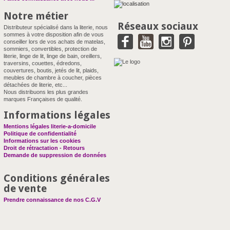
Notre métier
Réseaux sociaux
Distributeur spécialisé dans la literie, nous
sommes à votre disposition afin de vous
conseiller lors de vos achats de matelas,
sommiers, convertibles, protection de
literie, linge de lit, linge de bain, oreillers,
traversins, couettes, édredons,
couvertures, boutis, jetés de lit, plaids,
meubles de chambre à coucher, pièces
détachées de literie, etc...
Nous distribuons les plus grandes
marques Françaises de qualité.
Informations légales
Mentions légales literie-a-domicile
Politique de confidentialité
Informations sur les cookies
Droit de rétractation - Retours
Demande de suppression de données
Conditions générales
de vente
Prendre connaissance de nos C.G.V