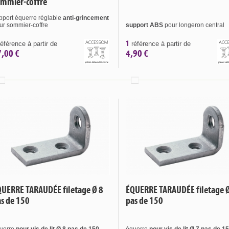
ommier-coffre
pport équerre réglable
anti-grincement
ur sommier-coffre
support ABS
pour longeron central
1
éférence à partir de
référence à partir de
7,00 €
4,90 €
UERRE TARAUDÉE filetage Ø 8
ÉQUERRE TARAUDÉE filetage 
s de 150
pas de 150