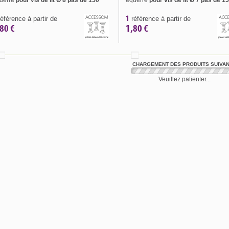
uerre
pour vis de lit
Ø 8 pas de 150
équerre
pour vis de lit Ø 7 pas de 1
1
éférence à partir de
référence à partir de
80 €
1,80 €
CHARGEMENT DES PRODUITS SUIVA
Veuillez patienter...