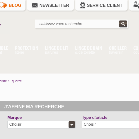
BLOG
NEWSLETTER
SERVICE CLIENT
IBLE
PROTECTION
LINGE DE LIT
LINGE DE BAIN
OREILLER
CO
nt
literie
parures
& de toilette
traversin
cou
atine / Equerre
J'AFFINE MA RECHERCHE ...
Marque
Type d'article
Choisir
Choisir