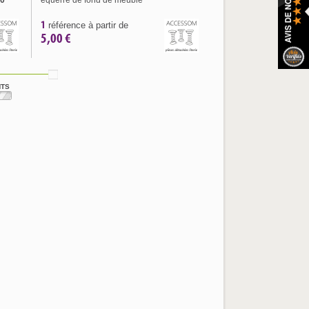
50
équerre de fond de meuble
1
référence à partir de
5,00 €
NTS