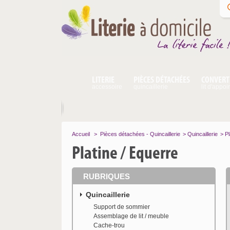
LITERIE
PIÈCES DÉTACHÉES
CONVERT
accessoire
quincaillerie
lit d'appoi
Accueil
>
Pièces détachées - Quincaillerie
>
Quincaillerie
>
Pl
Platine / Equerre
RUBRIQUES
Quincaillerie
Support de sommier
Assemblage de lit / meuble
Cache-trou