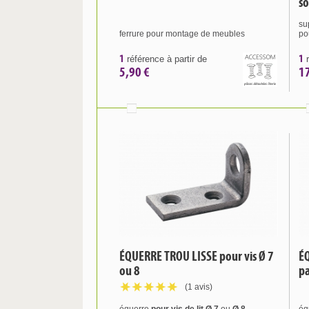
s
su
ferrure pour montage de meubles
po
1
1
référence à partir de
r
5,90 €
1
ÉQUERRE TROU LISSE pour vis Ø 7
ÉQ
ou 8
pa
(1 avis)