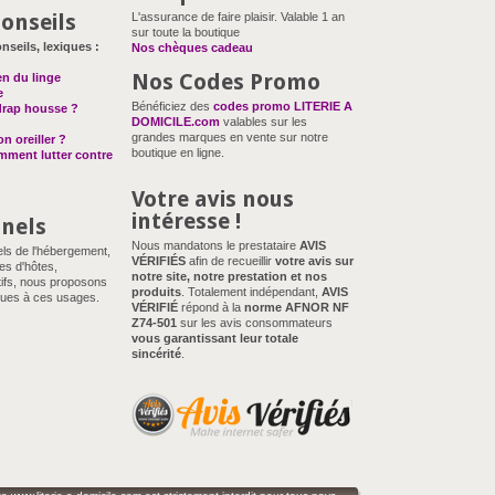
onseils
L'assurance de faire plaisir. Valable 1 an
sur toute la boutique
nseils, lexiques :
Nos chèques cadeau
Nos Codes Promo
en du linge
e
Bénéficiez des
codes promo LITERIE A
drap housse ?
DOMICILE.com
valables sur les
grandes marques en vente sur notre
n oreiller ?
boutique en ligne.
omment lutter contre
Votre avis nous
intéresse !
nnels
Nous mandatons le prestataire
AVIS
els de l'hébergement,
VÉRIFIÉS
afin de recueillir
votre avis sur
es d'hôtes,
notre site, notre prestation et nos
ifs, nous proposons
produits
. Totalement indépendant,
AVIS
ues à ces usages.
VÉRIFIÉ
répond à la
norme AFNOR NF
Z74-501
sur les avis consommateurs
vous garantissant leur totale
sincérité
.