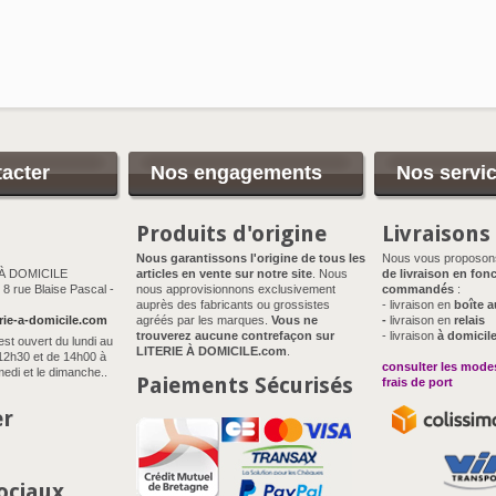
acter
Nos engagements
Nos servi
Produits d'origine
Livraisons
Nous garantissons l'origine de tous les
Nous vous proposo
 À DOMICILE
articles en vente sur notre site
. Nous
de livraison en fonc
8 rue Blaise Pascal -
nous approvisionnons exclusivement
commandés
:
auprès des fabricants ou grossistes
- livraison en
boîte a
rie-a-domicile.com
agréés par les marques.
Vous ne
-
livraison en
relais
trouverez aucune contrefaçon sur
- livraison
à domicil
est ouvert du lundi au
LITERIE À DOMICILE.com
.
12h30 et de 14h00 à
consulter les modes
edi et le dimanche..
Paiements Sécurisés
frais de port
er
ociaux