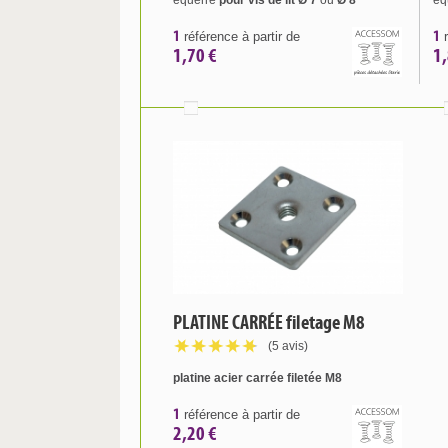
équerre
pour vis de lit Ø 7
ou
Ø 8
éq
1
1
référence à partir de
r
1,70 €
1,
PLATINE CARRÉE filetage M8
(5 avis)
platine acier carrée filetée M8
1
référence à partir de
2,20 €