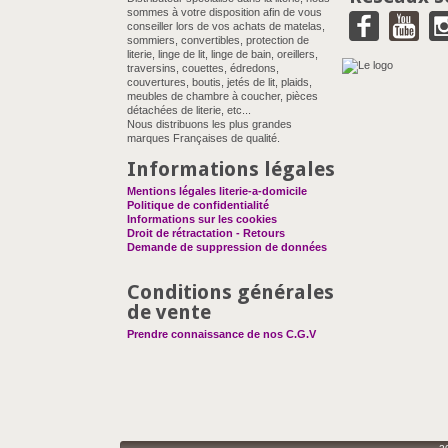
sommes à votre disposition afin de vous
conseiller lors de vos achats de matelas,
sommiers, convertibles, protection de
literie, linge de lit, linge de bain, oreillers,
traversins, couettes, édredons,
couvertures, boutis, jetés de lit, plaids,
meubles de chambre à coucher, pièces
détachées de literie, etc...
Nous distribuons les plus grandes
marques Françaises de qualité.
Informations légales
Mentions légales literie-a-domicile
Politique de confidentialité
Informations sur les cookies
Droit de rétractation - Retours
Demande de suppression de données
Conditions générales
de vente
Prendre connaissance de nos C.G.V