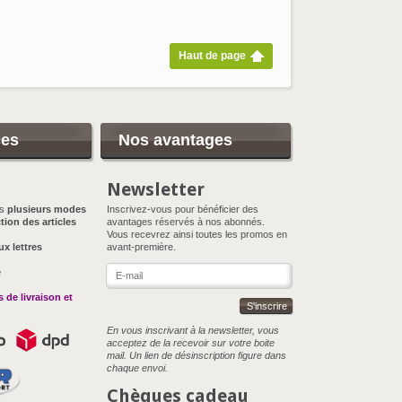
Haut de page
ces
Nos avantages
Newsletter
ns
plusieurs modes
Inscrivez-vous pour bénéficier des
tion des articles
avantages réservés à nos abonnés.
Vous recevrez ainsi toutes les promos en
ux lettres
avant-première.
e
 de livraison et
S'inscrire
En vous inscrivant à la newsletter, vous
acceptez de la recevoir sur votre boite
mail. Un lien de désinscription figure dans
chaque envoi.
Chèques cadeau