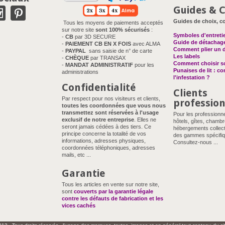
Guides & C
Guides de choix, co
Tous les moyens de paiements acceptés
sur notre site
sont 100% sécurisés
:
Symboles d'entreti
-
CB
par 3D SECURE
Guide de détachag
-
PAIEMENT CB EN X FOIS
avec ALMA
Comment plier un 
-
PAYPAL
sans saisie de n° de carte
Les labels
-
CHÈQUE
par TRANSAX
Comment choisir so
-
MANDAT ADMINISTRATIF
pour les
Punaises de lit : c
administrations
l'infestation ?
Confidentialité
Clients
Par respect pour nos visiteurs et clients,
professio
toutes les coordonnées que vous nous
transmettez sont réservées à l'usage
Pour les professionn
exclusif de notre entreprise
. Elles ne
hôtels, gîtes, chambr
seront jamais cédées à des tiers. Ce
hébergements collect
principe concerne la totalité de vos
des gammes spécifiq
informations, adresses physiques,
Consultez-nous ...
coordonnées téléphoniques, adresses
mails, etc ...
Garantie
Tous les articles en vente sur notre site,
sont
couverts par la garantie légale
contre les défauts de fabrication et les
vices cachés