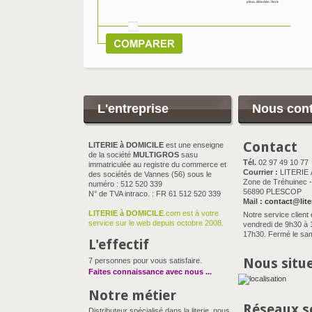
L'entreprise
Nous cont
Contact
LITERIE à DOMICILE
est une enseigne
de la société
MULTIGROS
sasu
Tél.
02 97 49 10 77
immatriculée au registre du commerce et
Courrier :
LITERIE
des sociétés de Vannes (56) sous le
Zone de Tréhuinec - 
numéro : 512 520 339
56890 PLESCOP
N° de TVA intraco. : FR 61 512 520 339
Mail :
contact@lite
LITERIE à DOMICILE
.com est à votre
Notre service client 
service sur le web depuis octobre 2008.
vendredi de 9h30 à 
17h30. Fermé le sam
L'effectif
Nous situ
7 personnes pour vous satisfaire.
Faites connaissance avec nous
...
Notre métier
Réseaux s
Distributeur spécialisé dans la literie, nous