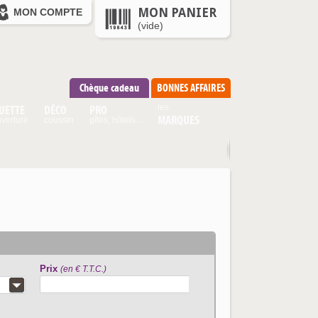
MON PANIER
MON COMPTE
(vide)
Chèque cadeau
BONNES AFFAIRES
UETTE
DÉCO
PRO
les
MARQUES
verture
coussin
gîtes, hôtels...
Prix
(en € T.T.C.)
articles correspo