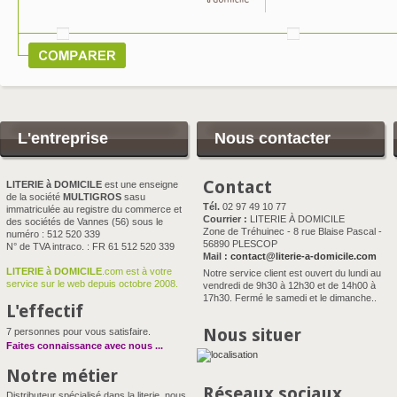
L'entreprise
Nous contacter
Contact
LITERIE à DOMICILE
est une enseigne
de la société
MULTIGROS
sasu
Tél.
02 97 49 10 77
immatriculée au registre du commerce et
Courrier :
LITERIE À DOMICILE
des sociétés de Vannes (56) sous le
Zone de Tréhuinec - 8 rue Blaise Pascal -
numéro : 512 520 339
56890 PLESCOP
N° de TVA intraco. : FR 61 512 520 339
Mail :
contact@literie-a-domicile.com
LITERIE à DOMICILE
.com est à votre
Notre service client est ouvert du lundi au
service sur le web depuis octobre 2008.
vendredi de 9h30 à 12h30 et de 14h00 à
17h30. Fermé le samedi et le dimanche..
L'effectif
Nous situer
7 personnes pour vous satisfaire.
Faites connaissance avec nous
...
Notre métier
Réseaux sociaux
Distributeur spécialisé dans la literie, nous