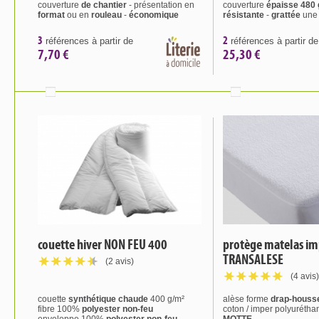
couverture
de chantier
- présentation en
couverture
épaisse 480 
format
ou en
rouleau
-
économique
résistante
-
grattée
une 
3
2
références à partir de
références à partir de
7,70 €
25,30 €
couette hiver NON FEU 400
protège matelas i
TRANSALESE
(2 avis)
(4 avis)
couette
synthétique chaude
400 g/m²
alèse forme
drap-houss
fibre 100%
polyester non-feu
coton / imper polyurétha