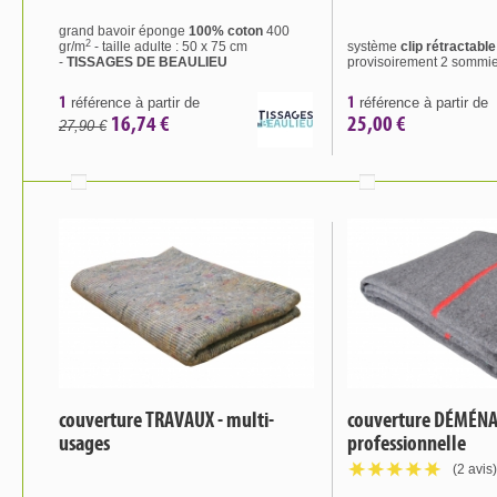
grand bavoir éponge
100% coton
400
2
gr/m
- taille adulte : 50 x 75 cm
système
clip
rétractable
-
TISSAGES DE BEAULIEU
provisoirement 2 sommi
1
1
référence à partir de
référence à partir de
16,74 €
25,00 €
27,90 €
couverture TRAVAUX - multi-
couverture DÉMÉN
usages
professionnelle
(2 avis)