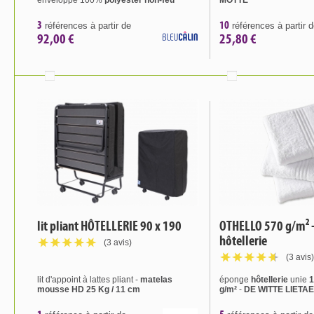
enveloppe 100%
polyester non-feu
MOTTE
3
10
références à partir de
références à partir 
92,00 €
25,80 €
lit pliant HÔTELLERIE 90 x 190
OTHELLO 570 g/m² -
hôtellerie
(3 avis)
(3 avis)
lit d'appoint à lattes pliant -
matelas
éponge
hôtellerie
unie
1
mousse HD 25 Kg / 11 cm
g/m²
-
DE WITTE LIETA