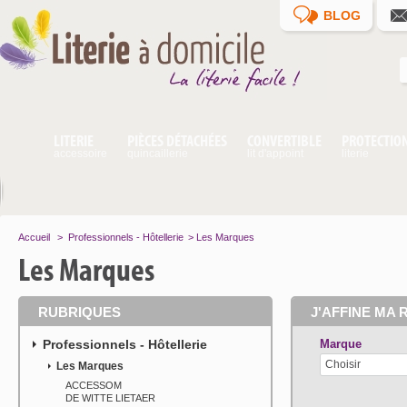
BLOG
LITERIE
PIÈCES DÉTACHÉES
CONVERTIBLE
PROTECTIO
accessoire
quincaillerie
lit d'appoint
literie
Accueil
>
Professionnels - Hôtellerie
>
Les Marques
Les Marques
RUBRIQUES
J'AFFINE MA 
Professionnels - Hôtellerie
Marque
Choisir
Les Marques
ACCESSOM
DE WITTE LIETAER