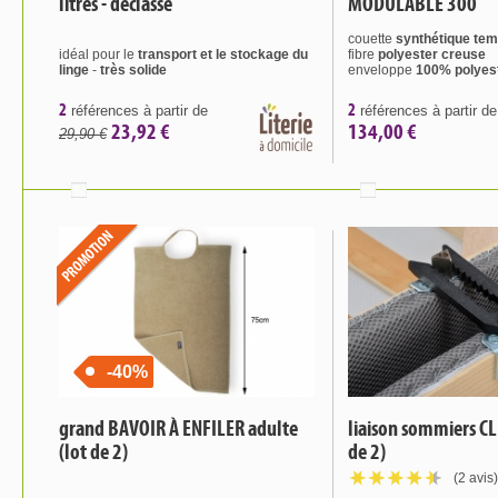
litres - déclassé
MODULABLE 300
couette
synthétique te
idéal pour le
transport et le stockage du
fibre
polyester creuse
linge
-
très solide
enveloppe
100% polyes
2
2
références à partir de
références à partir de
23,92 €
134,00 €
29,90 €
-40%
grand BAVOIR À ENFILER adulte
liaison sommiers CL
(lot de 2)
de 2)
(2 avis)