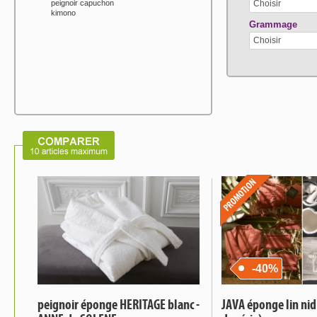
peignoir capuchon
Choisir
kimono
Grammage
Choisir
-40%
peignoir éponge HERITAGE blanc -
JAVA éponge lin nid 