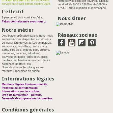
LITERIE à DOMICILE
.com est à votre
Notre service client est ouvert du lundi au
service sur le web depuis octobre 2008.
vendredi de 9h30 à 12h30 et de 14h00 à
17h30. Fermé le samedi et le dimanche..
L'effectif
Nous situer
7 personnes pour vous satisfaire.
Faites connaissance avec nous
...
Notre métier
Réseaux sociaux
Distributeur spécialisé dans la literie, nous
sommes à votre disposition afin de vous
conseiller lors de vos achats de matelas,
sommiers, convertibles, protection de
literie, linge de lit, linge de bain, oreillers,
traversins, couettes, édredons,
couvertures, boutis, jetés de lit, plaids,
meubles de chambre à coucher, pièces
détachées de literie, etc...
Nous distribuons les plus grandes
marques Françaises de qualité.
Informations légales
Mentions légales literie-a-domicile
Politique de confidentialité
Informations sur les cookies
Droit de rétractation - Retours
Demande de suppression de données
Conditions générales