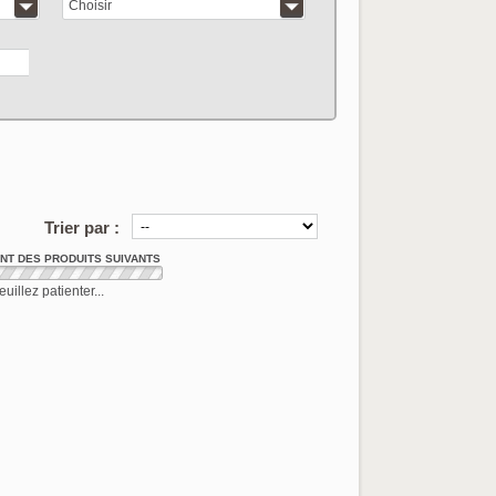
Choisir
articles correspo
Trier par :
T DES PRODUITS SUIVANTS
euillez patienter...