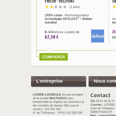
FRESH - VELFONT
Se
(1 avis)
100% coton
- thermorégulateur
®
technologie OUTLAST
+
finition
dr
menthol
im
6
25
références à partir de
67,50 €
89
L'entreprise
Nous cont
Contact
LITERIE à DOMICILE
est une enseigne
de la société
MULTIGROS
sasu
Tél.
02 97 49 10 77
immatriculée au registre du commerce et
Courrier :
LITERIE
des sociétés de Vannes (56) sous le
Zone de Tréhuinec - 
numéro : 512 520 339
56890 PLESCOP
N° de TVA intraco. : FR 61 512 520 339
Mail :
contact@lite