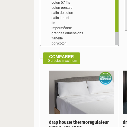
coton 57 fils
coton percale
satin de coton
satin tencel
lin
imperméable
grandes dimensions
flanelle
polycoton
tencel
soie naturelle
Drap housse rafraîchissant
drap housse thermorégulateur
dr