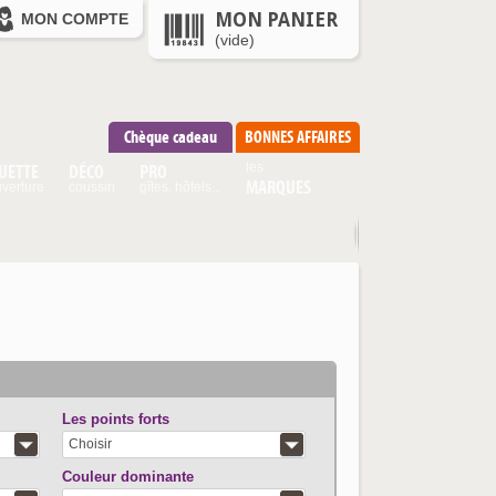
MON PANIER
MON COMPTE
(vide)
Chèque cadeau
BONNES AFFAIRES
UETTE
DÉCO
PRO
les
MARQUES
verture
coussin
gîtes, hôtels...
Les points forts
Choisir
Couleur dominante