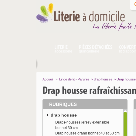
LITERIE
PIÈCES DÉTACHÉES
CONVERT
accessoire
quincaillerie
lit d'appoi
Accueil
>
Linge de lit - Parures
>
drap housse
>
Drap housse 
Drap housse rafraîchissa
RUBRIQUES
drap housse
Draps-housses jersey extensible
bonnet 30 cm
Drap housse grand bonnet 40 et 50 cm