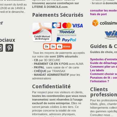
trouverez aucune contrefaçon sur
- livraison
à domicil
est ouvert du lundi au
LITERIE À DOMICILE.com
.
12h30 et de 14h00 à
consulter les modes
edi et le dimanche..
Paiements Sécurisés
frais de port
er
ociaux
Guides & C
Guides de choix, co
Tous les moyens de paiements acceptés
sur notre site
sont 100% sécurisés
:
Symboles d'entreti
-
CB
par 3D SECURE
Guide de détachag
-
PAIEMENT CB EN X FOIS
avec ALMA
Comment plier un 
-
PAYPAL
sans saisie de n° de carte
Les labels
-
CHÈQUE
par TRANSAX
Comment choisir so
-
MANDAT ADMINISTRATIF
pour les
Punaises de lit : c
administrations
l'infestation ?
Confidentialité
Clients
Par respect pour nos visiteurs et clients,
professio
toutes les coordonnées que vous nous
transmettez sont réservées à l'usage
Pour les professionn
exclusif de notre entreprise
. Elles ne
hôtels, gîtes, chambr
seront jamais cédées à des tiers. Ce
hébergements collect
principe concerne la totalité de vos
des gammes spécifiq
informations, adresses physiques,
Consultez-nous ...