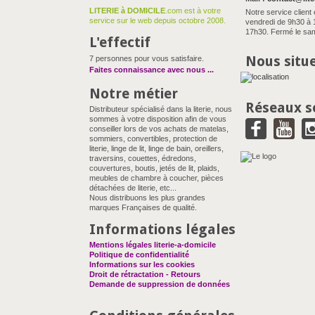
LITERIE à DOMICILE
.com est à votre
Notre service client 
service sur le web depuis octobre 2008.
vendredi de 9h30 à 
17h30. Fermé le sam
L'effectif
Nous situ
7 personnes pour vous satisfaire.
Faites connaissance avec nous
...
Notre métier
Réseaux s
Distributeur spécialisé dans la literie, nous
sommes à votre disposition afin de vous
conseiller lors de vos achats de matelas,
sommiers, convertibles, protection de
literie, linge de lit, linge de bain, oreillers,
traversins, couettes, édredons,
couvertures, boutis, jetés de lit, plaids,
meubles de chambre à coucher, pièces
détachées de literie, etc...
Nous distribuons les plus grandes
marques Françaises de qualité.
Informations légales
Mentions légales literie-a-domicile
Politique de confidentialité
Informations sur les cookies
Droit de rétractation - Retours
Demande de suppression de données