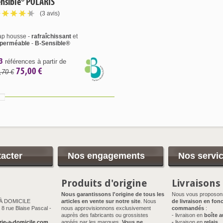
nsible® POLARIS
(3 avis)
ap housse -
rafraîchissant
et
perméable
-
B-Sensible®
3
références à partir de
75,00 €
,70 €
acter
Nos engagements
Nos servi
Produits d'origine
Livraisons
Nous garantissons l'origine de tous les
Nous vous proposo
 À DOMICILE
articles en vente sur notre site
. Nous
de livraison en fonc
8 rue Blaise Pascal -
nous approvisionnons exclusivement
commandés
:
auprès des fabricants ou grossistes
- livraison en
boîte a
rie-a-domicile.com
agréés par les marques.
Vous ne
-
livraison en
relais