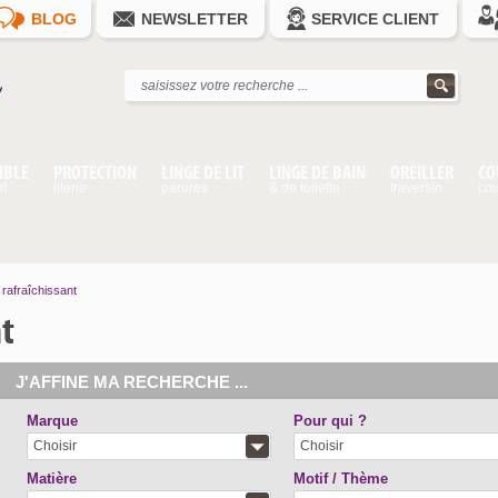
BLOG
NEWSLETTER
SERVICE CLIENT
IBLE
PROTECTION
LINGE DE LIT
LINGE DE BAIN
OREILLER
CO
nt
literie
parures
& de toilette
traversin
cou
rafraîchissant
nt
J'AFFINE MA RECHERCHE ...
Marque
Pour qui ?
Choisir
Choisir
Matière
Motif / Thème