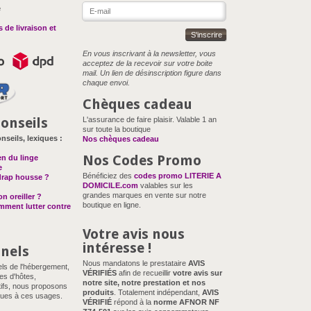
e
 de livraison et
S'inscrire
En vous inscrivant à la newsletter, vous
acceptez de la recevoir sur votre boite
mail. Un lien de désinscription figure dans
chaque envoi.
Chèques cadeau
onseils
L'assurance de faire plaisir. Valable 1 an
sur toute la boutique
nseils, lexiques :
Nos chèques cadeau
Nos Codes Promo
en du linge
e
Bénéficiez des
codes promo LITERIE A
drap housse ?
DOMICILE.com
valables sur les
grandes marques en vente sur notre
n oreiller ?
boutique en ligne.
omment lutter contre
Votre avis nous
intéresse !
nnels
Nous mandatons le prestataire
AVIS
els de l'hébergement,
VÉRIFIÉS
afin de recueillir
votre avis sur
es d'hôtes,
notre site, notre prestation et nos
ifs, nous proposons
produits
. Totalement indépendant,
AVIS
ues à ces usages.
VÉRIFIÉ
répond à la
norme AFNOR NF