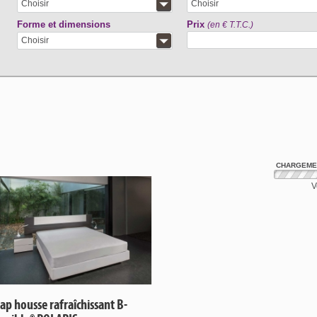
Choisir
Choisir
Forme et dimensions
Prix
(en € T.T.C.)
Choisir
CHARGEMEN
V
ap housse rafraîchissant B-