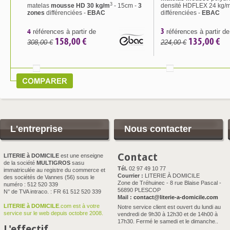
3
matelas
mousse HD 30 kg/m
- 15cm -
3
densité HDFLEX 24 kg/m
zones
différenciées -
EBAC
différenciées -
EBAC
4
3
références à partir de
références à partir de
158,00 €
135,00 €
308,00 €
224,00 €
L'entreprise
Nous contacter
Contact
LITERIE à DOMICILE
est une enseigne
de la société
MULTIGROS
sasu
Tél.
02 97 49 10 77
immatriculée au registre du commerce et
Courrier :
LITERIE À DOMICILE
des sociétés de Vannes (56) sous le
Zone de Tréhuinec - 8 rue Blaise Pascal -
numéro : 512 520 339
56890 PLESCOP
N° de TVA intraco. : FR 61 512 520 339
Mail :
contact@literie-a-domicile.com
LITERIE à DOMICILE
.com est à votre
Notre service client est ouvert du lundi au
service sur le web depuis octobre 2008.
vendredi de 9h30 à 12h30 et de 14h00 à
17h30. Fermé le samedi et le dimanche..
L'effectif