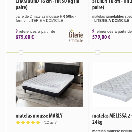
CHAMBORD 16 cm - HR 50 Kg (la
STEREN 16 cm - HR 3
paire)
paire)
paire de 2 matelas mousse
HR 50kg
-
matelas
jumelables
spéc
ferme
- LITERIE A DOMICILE
-
LITERIE A DOMICILE
9
9
références à partir de
références à partir de
679,00 €
579,00 €
matelas mousse MARLY
matelas MELISSA 2 
24kg
(12 avis)
matelas mousse
polyur