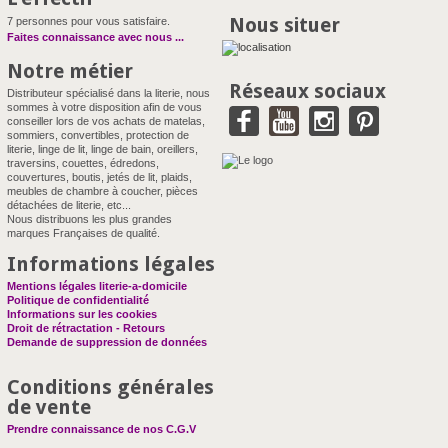
Nous situer
7 personnes pour vous satisfaire.
Faites connaissance avec nous
...
Notre métier
Réseaux sociaux
Distributeur spécialisé dans la literie, nous
sommes à votre disposition afin de vous
conseiller lors de vos achats de matelas,
sommiers, convertibles, protection de
literie, linge de lit, linge de bain, oreillers,
traversins, couettes, édredons,
couvertures, boutis, jetés de lit, plaids,
meubles de chambre à coucher, pièces
détachées de literie, etc...
Nous distribuons les plus grandes
marques Françaises de qualité.
Informations légales
Mentions légales literie-a-domicile
Politique de confidentialité
Informations sur les cookies
Droit de rétractation - Retours
Demande de suppression de données
Conditions générales
de vente
Prendre connaissance de nos C.G.V