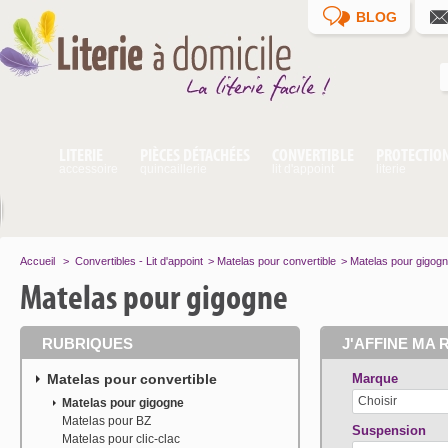
BLOG
LITERIE
PIÈCES DÉTACHÉES
CONVERTIBLE
PROTECTIO
accessoire
quincaillerie
lit d'appoint
literie
Accueil
>
Convertibles - Lit d'appoint
>
Matelas pour convertible
>
Matelas pour gigog
Matelas pour gigogne
RUBRIQUES
J'AFFINE MA 
Matelas pour convertible
Marque
Choisir
Matelas pour gigogne
Matelas pour BZ
Suspension
Matelas pour clic-clac