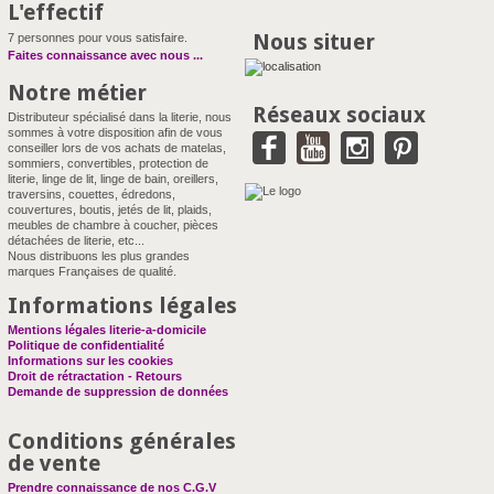
L'effectif
Nous situer
7 personnes pour vous satisfaire.
Faites connaissance avec nous
...
Notre métier
Réseaux sociaux
Distributeur spécialisé dans la literie, nous
sommes à votre disposition afin de vous
conseiller lors de vos achats de matelas,
sommiers, convertibles, protection de
literie, linge de lit, linge de bain, oreillers,
traversins, couettes, édredons,
couvertures, boutis, jetés de lit, plaids,
meubles de chambre à coucher, pièces
détachées de literie, etc...
Nous distribuons les plus grandes
marques Françaises de qualité.
Informations légales
Mentions légales literie-a-domicile
Politique de confidentialité
Informations sur les cookies
Droit de rétractation - Retours
Demande de suppression de données
Conditions générales
de vente
Prendre connaissance de nos C.G.V