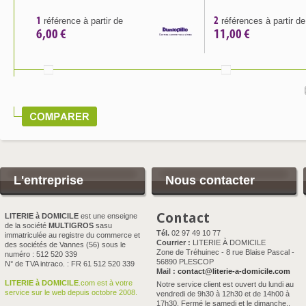
1
2
référence à partir de
références à partir de
6,00 €
11,00 €
L'entreprise
Nous contacter
Contact
LITERIE à DOMICILE
est une enseigne
de la société
MULTIGROS
sasu
Tél.
02 97 49 10 77
immatriculée au registre du commerce et
Courrier :
LITERIE À DOMICILE
des sociétés de Vannes (56) sous le
Zone de Tréhuinec - 8 rue Blaise Pascal -
numéro : 512 520 339
56890 PLESCOP
N° de TVA intraco. : FR 61 512 520 339
Mail :
contact@literie-a-domicile.com
LITERIE à DOMICILE
.com est à votre
Notre service client est ouvert du lundi au
service sur le web depuis octobre 2008.
vendredi de 9h30 à 12h30 et de 14h00 à
17h30. Fermé le samedi et le dimanche..