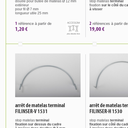
douille pour butée de matelas Ø 12 mm
stop matelas
terminal
extérieur
fixation
sur le côté du c
pour fil Ø 7 mm
à visser
longueur utile 25 mm
1
2
référence à partir de
références à partir de
1,20 €
19,00 €
arrêt de matelas terminal
arrêt de matelas te
FILINSER-V 1531
FILINSER-H 1530
stop matelas
terminal
stop matelas
terminal
fixation sur dessus du cadre
fixation sur côté du cad