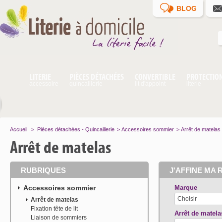
BLOG
LITERIE
PIÈCES DÉTACHÉES
CONVERTIBLE
PROTECTIO
accessoire
quincaillerie
lit d'appoint
literie
Accueil
>
Pièces détachées - Quincaillerie
>
Accessoires sommier
>
Arrêt de matelas
Arrêt de matelas
RUBRIQUES
J'AFFINE MA 
Accessoires sommier
Marque
Choisir
Arrêt de matelas
Fixation tête de lit
Arrêt de matela
Liaison de sommiers