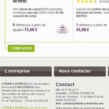
de série)
(3 avis)
20%
duvet de canard
80% plumettes
coussin de
confort des
enveloppe
percale
100% coton
91 fils
mémoire de forme
-
non
coussin de corps
BIOTEX
8
1
références à partir de
référence à partir de
73,60 €
45,00 €
92,00 €
L'entreprise
Nous contacter
Contact
LITERIE à DOMICILE
est une enseigne
de la société
MULTIGROS
sasu
Tél.
02 97 49 10 77
immatriculée au registre du commerce et
Courrier :
LITERIE À DOMICILE
des sociétés de Vannes (56) sous le
Zone de Tréhuinec - 8 rue Blaise Pascal -
numéro : 512 520 339
56890 PLESCOP
N° de TVA intraco. : FR 61 512 520 339
Mail :
contact@literie-a-domicile.com
LITERIE à DOMICILE
.com est à votre
Notre service client est ouvert du lundi au