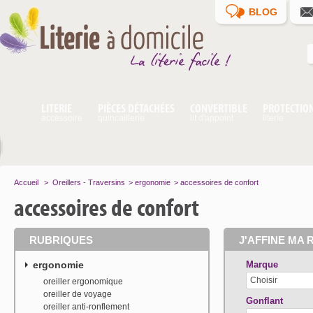
BLOG
LITERIE
PIÈCES DÉTACHÉES
CONVERTIBLE
PROTECTIO
accessoire
quincaillerie
lit d'appoint
literie
Accueil
>
Oreillers - Traversins
>
ergonomie
>
accessoires de confort
accessoires de confort
RUBRIQUES
J'AFFINE MA 
ergonomie
Marque
Choisir
oreiller ergonomique
oreiller de voyage
Gonflant
oreiller anti-ronflement