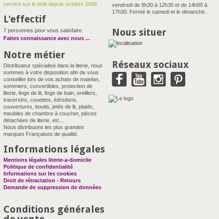
service sur le web depuis octobre 2008.
vendredi de 9h30 à 12h30 et de 14h00 à
17h30. Fermé le samedi et le dimanche..
L'effectif
Nous situer
7 personnes pour vous satisfaire.
Faites connaissance avec nous
...
Notre métier
Réseaux sociaux
Distributeur spécialisé dans la literie, nous
sommes à votre disposition afin de vous
conseiller lors de vos achats de matelas,
sommiers, convertibles, protection de
literie, linge de lit, linge de bain, oreillers,
traversins, couettes, édredons,
couvertures, boutis, jetés de lit, plaids,
meubles de chambre à coucher, pièces
détachées de literie, etc...
Nous distribuons les plus grandes
marques Françaises de qualité.
Informations légales
Mentions légales literie-a-domicile
Politique de confidentialité
Informations sur les cookies
Droit de rétractation - Retours
Demande de suppression de données
Conditions générales