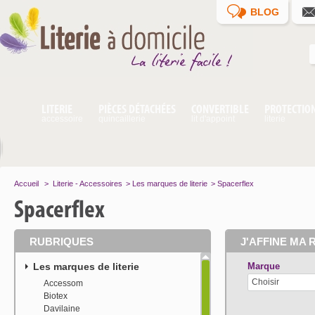
BLOG
LITERIE
PIÈCES DÉTACHÉES
CONVERTIBLE
PROTECTIO
accessoire
quincaillerie
lit d'appoint
literie
Accueil
>
Literie - Accessoires
>
Les marques de literie
>
Spacerflex
Spacerflex
RUBRIQUES
J'AFFINE MA 
Les marques de literie
Marque
Choisir
Accessom
Biotex
Davilaine