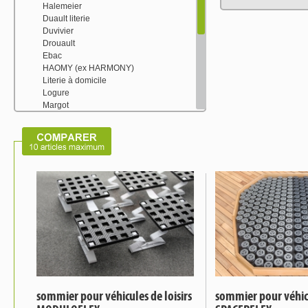
Halemeier
Duault literie
Duvivier
Drouault
Ebac
HAOMY (ex HARMONY)
Literie à domicile
Logure
Margot
My Quintus
Nuit de France
Nuit des Vosges
Phoenix Mecano
Pyrenex
Sedac France
Seud
Sleeping Days
Spacerflex
Tdr
Treca
Umec
sommier pour véhicules de loisirs
sommier pour véhicu