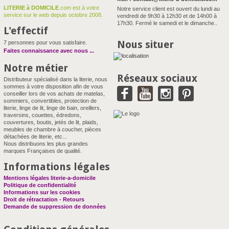
LITERIE à DOMICILE
.com est à votre
Notre service client est ouvert du lundi au
service sur le web depuis octobre 2008.
vendredi de 9h30 à 12h30 et de 14h00 à
17h30. Fermé le samedi et le dimanche..
L'effectif
Nous situer
7 personnes pour vous satisfaire.
Faites connaissance avec nous
...
Notre métier
Réseaux sociaux
Distributeur spécialisé dans la literie, nous
sommes à votre disposition afin de vous
conseiller lors de vos achats de matelas,
sommiers, convertibles, protection de
literie, linge de lit, linge de bain, oreillers,
traversins, couettes, édredons,
couvertures, boutis, jetés de lit, plaids,
meubles de chambre à coucher, pièces
détachées de literie, etc...
Nous distribuons les plus grandes
marques Françaises de qualité.
Informations légales
Mentions légales literie-a-domicile
Politique de confidentialité
Informations sur les cookies
Droit de rétractation - Retours
Demande de suppression de données