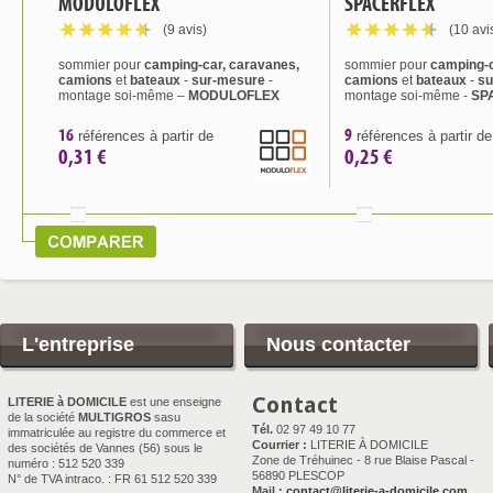
MODULOFLEX
SPACERFLEX
(9 avis)
(10 avi
sommier pour
camping-car, caravanes,
sommier pour
camping-c
camions
et
bateaux
-
sur-mesure
-
camions
et
bateaux
-
su
montage soi-même –
MODULOFLEX
montage soi-même -
SP
16
9
références à partir de
références à partir de
0,31 €
0,25 €
L'entreprise
Nous contacter
Contact
LITERIE à DOMICILE
est une enseigne
de la société
MULTIGROS
sasu
Tél.
02 97 49 10 77
immatriculée au registre du commerce et
Courrier :
LITERIE À DOMICILE
des sociétés de Vannes (56) sous le
Zone de Tréhuinec - 8 rue Blaise Pascal -
numéro : 512 520 339
56890 PLESCOP
N° de TVA intraco. : FR 61 512 520 339
Mail :
contact@literie-a-domicile.com