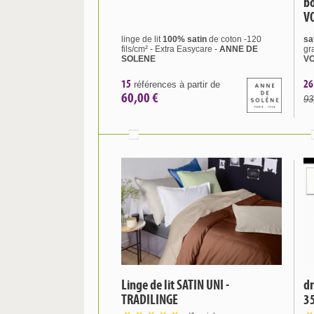
bo
V
linge de lit
100% satin
de coton -120
sa
fils/cm² - Extra Easycare -
ANNE DE
gr
SOLENE
V
15
26
références à partir de
60,00 €
93
Linge de lit SATIN UNI -
dr
TRADILINGE
3