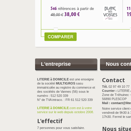
546
11
références à partir de
38,00 €
1
48,00 €
L'entreprise
Nous cont
Contact
LITERIE à DOMICILE
est une enseigne
de la société
MULTIGROS
sasu
Tél.
02 97 49 10 77
immatriculée au registre du commerce et
Courrier :
LITERIE
des sociétés de Vannes (56) sous le
Zone de Tréhuinec - 
numéro : 512 520 339
56890 PLESCOP
N° de TVA intraco. : FR 61 512 520 339
Mail :
contact@lite
LITERIE à DOMICILE
.com est à votre
Notre service client 
service sur le web depuis octobre 2008.
vendredi de 9h30 à 
17h30. Fermé le sam
L'effectif
Nous situ
7 personnes pour vous satisfaire.