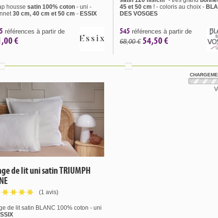
satin 120 fils/cm²
- très grand
bonnet
ap housse
satin 100% coton
- uni -
45 et 50 cm
! - coloris au choix -
BL
nnet
30 cm, 40 cm et 50 cm
-
ESSIX
DES VOSGES
5
545
références à partir de
références à partir de
1,00 €
54,50 €
68,00 €
CHARGEMEN
V
nge de lit uni satin TRIUMPH
INE
(1 avis)
nge de lit satin BLANC 100% coton - uni
SSIX