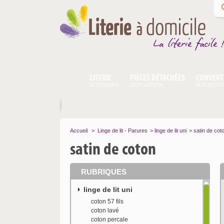
LITERIE
PIÈCES DÉTACHÉES
CONVERT
accessoire
quincaillerie
lit d'appoi
Accueil
>
Linge de lit - Parures
>
linge de lit uni
>
satin de cot
satin de coton
RUBRIQUES
linge de lit uni
coton 57 fils
coton lavé
coton percale