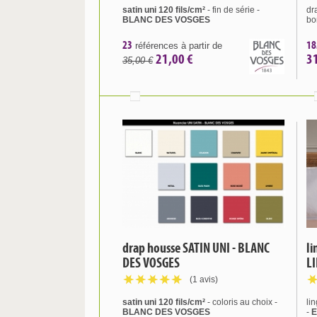
satin uni 120 fils/cm²
- fin de série -
dr
BLANC DES VOSGES
bo
23
18
références à partir de
21,00 €
3
35,00 €
drap housse SATIN UNI - BLANC
li
DES VOSGES
L
(1 avis)
satin uni 120 fils/cm²
- coloris au choix -
li
BLANC DES VOSGES
-
E