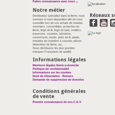
Faites connaissance avec nous
...
Notre métier
Réseaux s
Distributeur spécialisé dans la literie, nous
sommes à votre disposition afin de vous
conseiller lors de vos achats de matelas,
sommiers, convertibles, protection de
literie, linge de lit, linge de bain, oreillers,
traversins, couettes, édredons,
couvertures, boutis, jetés de lit, plaids,
meubles de chambre à coucher, pièces
détachées de literie, etc...
Nous distribuons les plus grandes
marques Françaises de qualité.
Informations légales
Mentions légales literie-a-domicile
Politique de confidentialité
Informations sur les cookies
Droit de rétractation - Retours
Demande de suppression de données
Conditions générales
de vente
Prendre connaissance de nos C.G.V