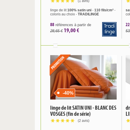
(1 avis)
linge de lit
100% satin uni
-
110 fils/cm²
-
sa
coloris au choix -
TRADILINGE
co
88
22
références à partir de
19,00 €
28,65 €
53
-40%
linge de lit SATIN UNI - BLANC DES
dr
VOSGES (fin de série)
L
(2 avis)