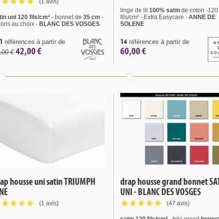
(1 avis)
linge de lit
100% satin
de coton -120
tin uni 120 fils/cm²
- bonnet de
35 cm
-
fils/cm² - Extra Easycare -
ANNE DE
loris au choix -
BLANC DES VOSGES
SOLENE
1
14
références à partir de
références à partir de
42,00 €
60,00 €
,00 €
ap housse uni satin TRIUMPH
drap housse grand bonnet SA
INE
UNI - BLANC DES VOSGES
(1 avis)
(47 avis)