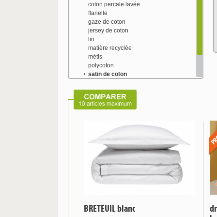
coton percale lavée
flanelle
gaze de coton
jersey de coton
lin
matière recyclée
métis
polycoton
satin de coton
satin tencel
soie naturelle
tencel
BRETEUIL blanc
dr