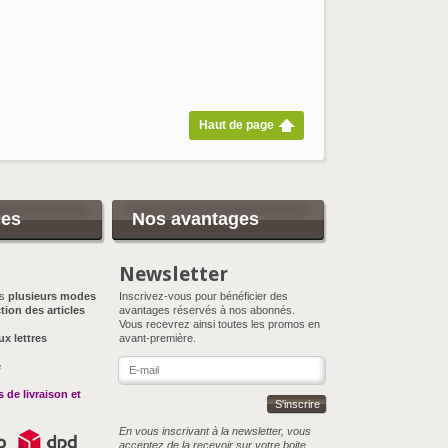
Haut de page
ces
Nos avantages
Newsletter
ns
plusieurs modes
Inscrivez-vous pour bénéficier des
tion des articles
avantages réservés à nos abonnés.
Vous recevrez ainsi toutes les promos en
ux lettres
avant-première.
e
 de livraison et
S'inscrire
En vous inscrivant à la newsletter, vous
acceptez de la recevoir sur votre boite