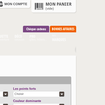
MON PANIER
MON COMPTE
(vide)
Chèque cadeau
BONNES AFFAIRES
UETTE
DÉCO
PRO
les
MARQUES
verture
coussin
gîtes, hôtels...
Les points forts
Choisir
Couleur dominante