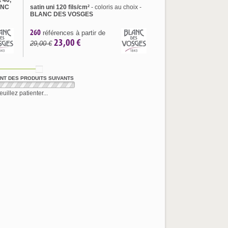
 40,
ANC
satin uni 120 fils/cm²
- coloris au choix -
BLANC DES VOSGES
260
références à partir de
23,00 €
29,00 €
T DES PRODUITS SUIVANTS
euillez patienter...