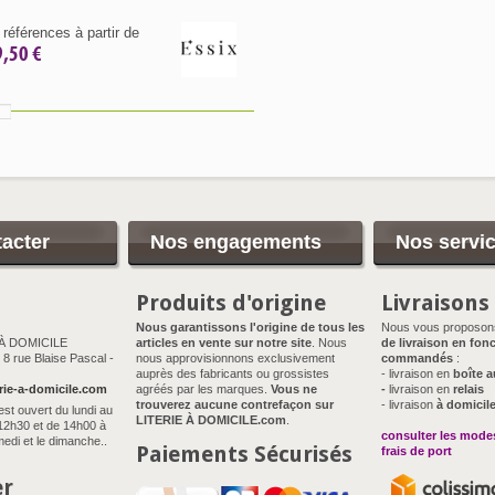
références à partir de
9,50 €
acter
Nos engagements
Nos servi
Produits d'origine
Livraisons
Nous garantissons l'origine de tous les
Nous vous proposo
 À DOMICILE
articles en vente sur notre site
. Nous
de livraison en fonc
8 rue Blaise Pascal -
nous approvisionnons exclusivement
commandés
:
auprès des fabricants ou grossistes
- livraison en
boîte a
rie-a-domicile.com
agréés par les marques.
Vous ne
-
livraison en
relais
trouverez aucune contrefaçon sur
- livraison
à domicil
est ouvert du lundi au
LITERIE À DOMICILE.com
.
12h30 et de 14h00 à
consulter les modes
edi et le dimanche..
Paiements Sécurisés
frais de port
er