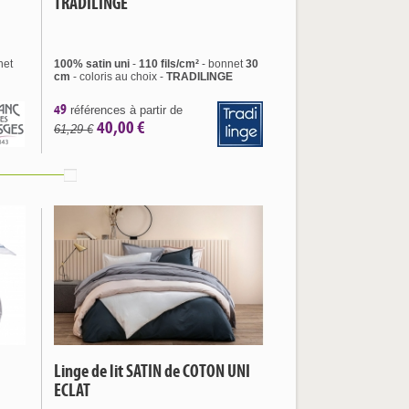
TRADILINGE
net
100% satin uni
-
110 fils/cm²
- bonnet
30
cm
- coloris au choix -
TRADILINGE
49
références à partir de
40,00 €
61,29 €
Linge de lit SATIN de COTON UNI
ECLAT