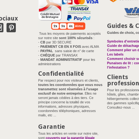
ociaux
Guides & C
Guides de choix, co
Tous les moyens de paiements acceptés
sur notre site
sont 100% sécurisés
:
Symboles d'entreti
-
CB
par 3D SECURE
Guide de détachag
-
PAIEMENT CB EN X FOIS
avec ALMA
Comment plier un 
-
PAYPAL
sans saisie de n° de carte
Les labels
-
CHÈQUE
par TRANSAX
Comment choisir so
-
MANDAT ADMINISTRATIF
pour les
Punaises de lit : c
administrations
l'infestation ?
Confidentialité
Clients
Par respect pour nos visiteurs et clients,
professio
toutes les coordonnées que vous nous
transmettez sont réservées à l'usage
Pour les professionn
exclusif de notre entreprise
. Elles ne
hôtels, gîtes, chambr
seront jamais cédées à des tiers. Ce
hébergements collect
principe concerne la totalité de vos
des gammes spécifiq
informations, adresses physiques,
Consultez-nous ...
coordonnées téléphoniques, adresses
mails, etc ...
Garantie
Tous les articles en vente sur notre site,
sont
couverts par la garantie légale