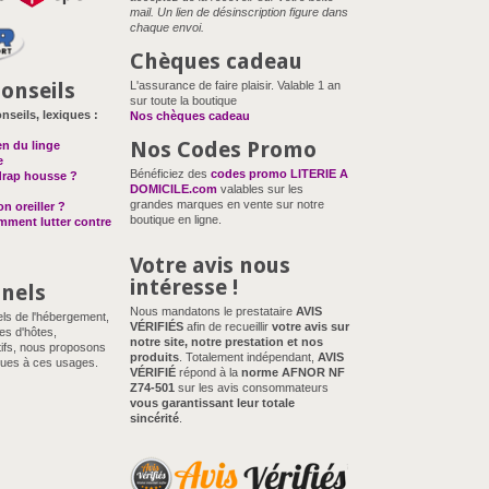
mail. Un lien de désinscription figure dans
chaque envoi.
Chèques cadeau
onseils
L'assurance de faire plaisir. Valable 1 an
sur toute la boutique
nseils, lexiques :
Nos chèques cadeau
Nos Codes Promo
en du linge
e
Bénéficiez des
codes promo LITERIE A
drap housse ?
DOMICILE.com
valables sur les
grandes marques en vente sur notre
n oreiller ?
boutique en ligne.
omment lutter contre
Votre avis nous
intéresse !
nnels
Nous mandatons le prestataire
AVIS
els de l'hébergement,
VÉRIFIÉS
afin de recueillir
votre avis sur
es d'hôtes,
notre site, notre prestation et nos
ifs, nous proposons
produits
. Totalement indépendant,
AVIS
ues à ces usages.
VÉRIFIÉ
répond à la
norme AFNOR NF
Z74-501
sur les avis consommateurs
vous garantissant leur totale
sincérité
.