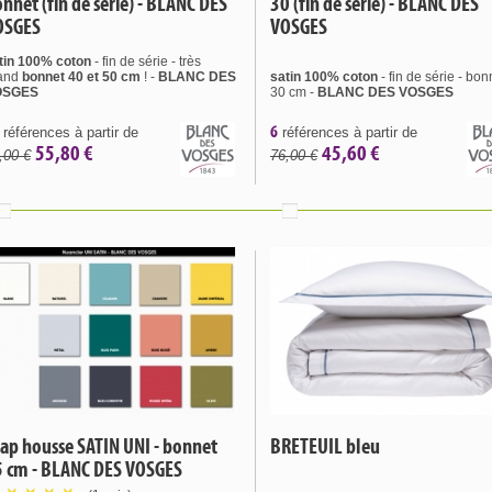
nnet (fin de série) - BLANC DES
30 (fin de série) - BLANC DES
OSGES
VOSGES
tin 100% coton
- fin de série - très
and
bonnet 40 et 50 cm
! -
BLANC DES
satin 100% coton
- fin de série - bon
OSGES
30 cm -
BLANC DES VOSGES
6
références à partir de
références à partir de
55,80 €
45,60 €
,00 €
76,00 €
ap housse SATIN UNI - bonnet
BRETEUIL bleu
5 cm - BLANC DES VOSGES