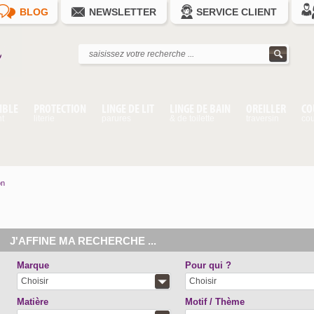
BLOG
NEWSLETTER
SERVICE CLIENT
IBLE
PROTECTION
LINGE DE LIT
LINGE DE BAIN
OREILLER
CO
nt
literie
parures
& de toilette
traversin
cou
on
J'AFFINE MA RECHERCHE ...
Marque
Pour qui ?
Choisir
Choisir
Matière
Motif / Thème