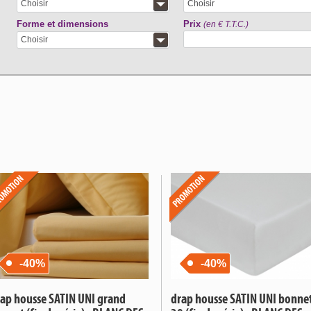
Choisir
Choisir
Forme et dimensions
Prix
(en € T.T.C.)
Choisir
-40%
-40%
ap housse SATIN UNI grand
drap housse SATIN UNI bonne