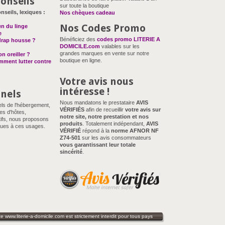
onseils
sur toute la boutique
nseils, lexiques :
Nos chèques cadeau
Nos Codes Promo
en du linge
e
Bénéficiez des
codes promo LITERIE A
drap housse ?
DOMICILE.com
valables sur les
grandes marques en vente sur notre
n oreiller ?
boutique en ligne.
omment lutter contre
Votre avis nous
intéresse !
nnels
Nous mandatons le prestataire
AVIS
els de l'hébergement,
VÉRIFIÉS
afin de recueillir
votre avis sur
es d'hôtes,
notre site, notre prestation et nos
ifs, nous proposons
produits
. Totalement indépendant,
AVIS
ues à ces usages.
VÉRIFIÉ
répond à la
norme AFNOR NF
Z74-501
sur les avis consommateurs
vous garantissant leur totale
sincérité
.
 www.literie-a-domicile.com est strictement interdit pour tous pays