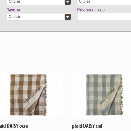
Choisir
Choisir
Texture
Prix
(en € T.T.C.)
Choisir
aid DAISY ocre
plaid DAISY ciel