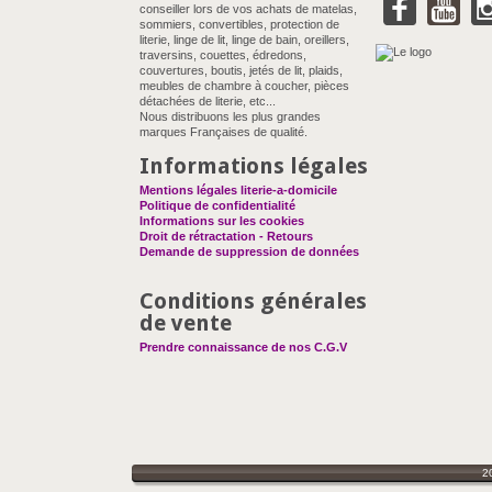
conseiller lors de vos achats de matelas,
sommiers, convertibles, protection de
literie, linge de lit, linge de bain, oreillers,
traversins, couettes, édredons,
couvertures, boutis, jetés de lit, plaids,
meubles de chambre à coucher, pièces
détachées de literie, etc...
Nous distribuons les plus grandes
marques Françaises de qualité.
Informations légales
Mentions légales literie-a-domicile
Politique de confidentialité
Informations sur les cookies
Droit de rétractation - Retours
Demande de suppression de données
Conditions générales
de vente
Prendre connaissance de nos C.G.V
2