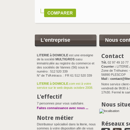
L'entreprise
Nous cont
Contact
LITERIE à DOMICILE
est une enseigne
de la société
MULTIGROS
sasu
Tél.
02 97 49 10 77
immatriculée au registre du commerce et
Courrier :
LITERIE
des sociétés de Vannes (56) sous le
Zone de Tréhuinec - 
numéro : 512 520 339
56890 PLESCOP
N° de TVA intraco. : FR 61 512 520 339
Mail :
contact@lite
LITERIE à DOMICILE
.com est à votre
Notre service client 
service sur le web depuis octobre 2008.
vendredi de 9h30 à 
17h30. Fermé le sam
L'effectif
Nous situ
7 personnes pour vous satisfaire.
Faites connaissance avec nous
...
Notre métier
Réseaux s
Distributeur spécialisé dans la literie, nous
sommes à votre disposition afin de vous