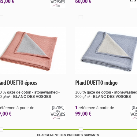
85,00 €
60,00 €
aid DUETTO épices
Plaid DUETTO indigo
0
% gaze de coton
-
stonewashed
-
100
% gaze de coton
-
stonewashe
0 g/m² -
BLANC DES VOSGES
200 g/m² -
BLANC DES VOSGES
1
éférence à partir de
référence à partir de
9,00 €
99,00 €
CHARGEMENT DES PRODUITS SUIVANTS