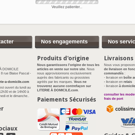
Veuillez patienter...
acter
Nos engagements
Nos servi
Produits d'origine
Livraisons
Nous garantissons l'origine de tous les
Nous vous proposo
 À DOMICILE
articles en vente sur notre site
. Nous
de livraison en fonc
8 rue Blaise Pascal -
nous approvisionnons exclusivement
commandés
:
auprès des fabricants ou grossistes
- livraison en
boîte a
rie-a-domicile.com
agréés par les marques.
Vous ne
-
livraison en
relais
trouverez aucune contrefaçon sur
- livraison
à domicil
est ouvert du lundi au
LITERIE À DOMICILE.com
.
12h30 et de 14h00 à
consulter les modes
edi et le dimanche..
Paiements Sécurisés
frais de port
er
ociaux