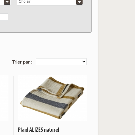
Choisir
articles correspo
Trier par :
Plaid ALIZES naturel