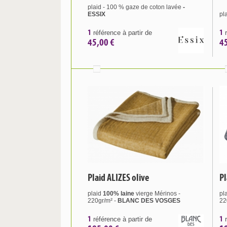
plaid - 100 % gaze de coton lavée
-
ESSIX
pl
1
1
référence à partir de
r
45,00 €
4
Plaid ALIZES olive
Pl
plaid
100% laine
vierge Mérinos -
pl
220gr/m² -
BLANC DES VOSGES
22
1
1
référence à partir de
r