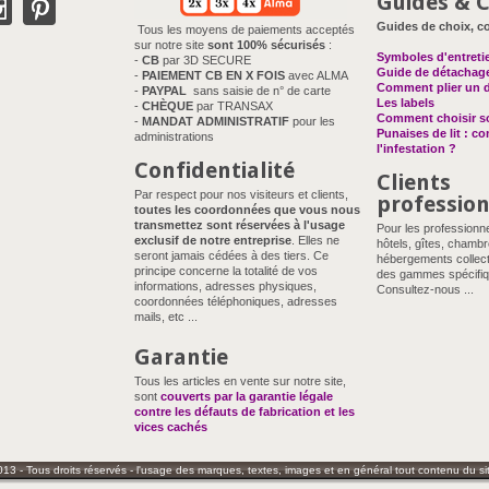
Guides & C
Guides de choix, co
Tous les moyens de paiements acceptés
sur notre site
sont 100% sécurisés
:
Symboles d'entreti
-
CB
par 3D SECURE
Guide de détachag
-
PAIEMENT CB EN X FOIS
avec ALMA
Comment plier un 
-
PAYPAL
sans saisie de n° de carte
Les labels
-
CHÈQUE
par TRANSAX
Comment choisir so
-
MANDAT ADMINISTRATIF
pour les
Punaises de lit : c
administrations
l'infestation ?
Confidentialité
Clients
Par respect pour nos visiteurs et clients,
professio
toutes les coordonnées que vous nous
transmettez sont réservées à l'usage
Pour les professionn
exclusif de notre entreprise
. Elles ne
hôtels, gîtes, chambr
seront jamais cédées à des tiers. Ce
hébergements collect
principe concerne la totalité de vos
des gammes spécifiq
informations, adresses physiques,
Consultez-nous ...
coordonnées téléphoniques, adresses
mails, etc ...
Garantie
Tous les articles en vente sur notre site,
sont
couverts par la garantie légale
contre les défauts de fabrication et les
vices cachés
013 - Tous droits réservés - l'usage des marques, textes, images et en général tout contenu du site