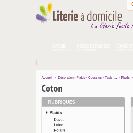
LITERIE
PIÈCES DÉTACHÉES
CONVERT
accessoire
quincaillerie
lit d'appoi
Accueil
>
Décoration - Plaids - Coussins - Tapis ....
>
Plaids
>
Coton
RUBRIQUES
Plaids
Duvet
Laine
Polaire