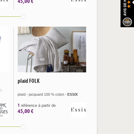
45,00 €
plaid FOLK
d
-
plaid - jacquard 100 % coton -
ESSIX
1
référence à partir de
45,00 €