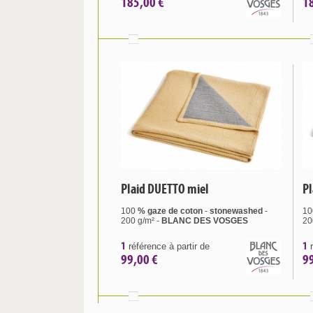
185,00 €
1
Plaid DUETTO miel
Pl
100
% gaze de coton
-
stonewashed
-
10
200 g/m² -
BLANC DES VOSGES
20
1
1
référence à partir de
r
99,00 €
9