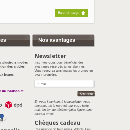
Haut de page
ces
Nos avantages
Newsletter
ns
plusieurs modes
Inscrivez-vous pour bénéficier des
tion des articles
avantages réservés à nos abonnés.
Vous recevrez ainsi toutes les promos en
ux lettres
avant-première.
e
 de livraison et
S'inscrire
En vous inscrivant à la newsletter, vous
acceptez de la recevoir sur votre boite
mail. Un lien de désinscription figure dans
chaque envoi.
Chèques cadeau
L'assurance de faire plaisir. Valable 1 an