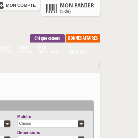
MON PANIER
MON COMPTE
(vide)
Chèque cadeau
BONNES AFFAIRES
UETTE
DÉCO
PRO
les
MARQUES
verture
coussin
gîtes, hôtels...
Matière
Choisir
Dimensions