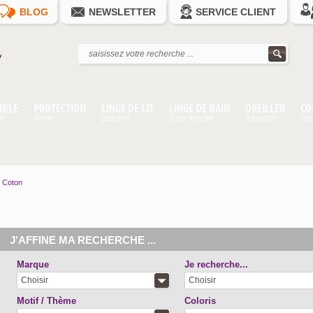
BLOG
NEWSLETTER
SERVICE CLIENT
IBLE
PROTECTION
LINGE DE LIT
LINGE DE BAIN
OREILLER
CO
nt
literie
parures
& de toilette
traversin
cou
Coton
J'AFFINE MA RECHERCHE ...
Marque
Je recherche...
Choisir
Choisir
Motif / Thème
Coloris