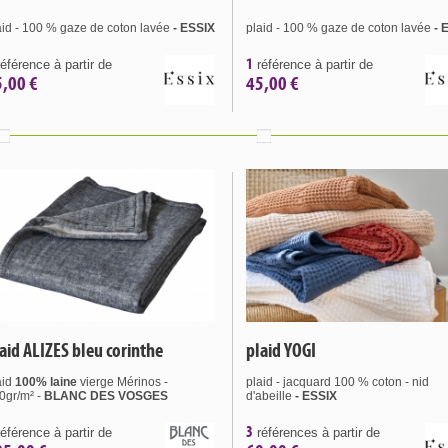
aid - 100 % gaze de coton lavée
- ESSIX
plaid - 100 % gaze de coton lavée
- 
1
éférence à partir de
référence à partir de
5,00 €
45,00 €
aid ALIZES bleu corinthe
plaid YOGI
aid
100% laine
vierge Mérinos -
plaid - jacquard 100 % coton - nid
0gr/m² -
BLANC DES VOSGES
d'abeille
- ESSIX
3
éférence à partir de
références à partir de