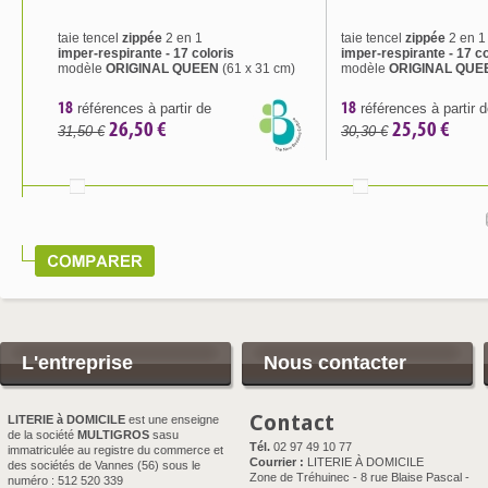
taie tencel
zippée
2 en 1
taie tencel
zippée
2 en 1
imper-respirante - 17 coloris
imper-respirante - 17 co
modèle
ORIGINAL QUEEN
(61 x 31 cm)
modèle
ORIGINAL QU
18
18
références à partir de
références à partir 
26,50 €
25,50 €
31,50 €
30,30 €
L'entreprise
Nous contacter
Contact
LITERIE à DOMICILE
est une enseigne
de la société
MULTIGROS
sasu
Tél.
02 97 49 10 77
immatriculée au registre du commerce et
Courrier :
LITERIE À DOMICILE
des sociétés de Vannes (56) sous le
Zone de Tréhuinec - 8 rue Blaise Pascal -
numéro : 512 520 339