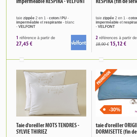
imperméable RESPIRA - VELFONT
RESPIRA (fin de séri
taie
zippée
2 en 1 -
coton / PU
-
taie
zippée
2 en 1 -
coto
imperméable
et
respirante
- blanc
imperméable
et
respira
-
VELFONT
-
VELFONT
1
2
référence à partir de
références à partir de
27,45 €
15,12 €
18,90 €
-30%
Taie d'oreiller MOTS TENDRES -
taie d'oreiller ORIG
SYLVIE THIRIEZ
DORMISETTE (fin de 