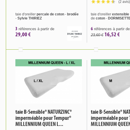
(2 avis)
taie d'oreiller
percale de coton
-
brodée
taie d'oreiller
extensible
-
Sylvie THIRIEZ
de
coton
-
DORMISETT
3
6
références à partir de
références à partir de
29,00 €
16,52 €
23,60 €
taie B-Sensible® NATURZINC®
taie B-Sensible® N
imperméable pour Tempur®
imperméable pour
MILLENNIUM QUEEN L...
MILLENNIUM QUEE