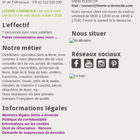
56890 PLESCOP
N° de TVA intraco. : FR 61 512 520 339
Mail :
contact@literie-a-domicile.com
LITERIE à DOMICILE
.com est à votre
Notre service client est ouvert du lundi au
service sur le web depuis octobre 2008.
vendredi de 9h30 à 12h30 et de 14h00 à
17h30. Fermé le samedi et le dimanche..
L'effectif
Nous situer
7 personnes pour vous satisfaire.
Faites connaissance avec nous
...
Notre métier
Réseaux sociaux
Distributeur spécialisé dans la literie, nous
sommes à votre disposition afin de vous
conseiller lors de vos achats de matelas,
sommiers, convertibles, protection de
literie, linge de lit, linge de bain, oreillers,
traversins, couettes, édredons,
couvertures, boutis, jetés de lit, plaids,
meubles de chambre à coucher, pièces
détachées de literie, etc...
Nous distribuons les plus grandes
marques Françaises de qualité.
Informations légales
Mentions légales literie-a-domicile
Politique de confidentialité
Informations sur les cookies
Droit de rétractation - Retours
Demande de suppression de données