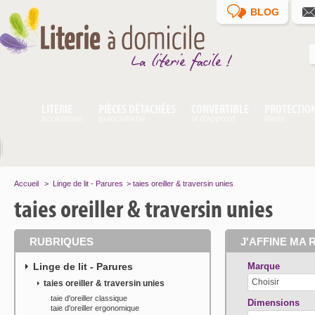
BLOG
LITERIE
PIÈCES DÉTACHÉES
CONVERTIBLE
PROTECTIO
accessoire
quincaillerie
lit d'appoint
literie
Accueil
>
Linge de lit - Parures
>
taies oreiller & traversin unies
taies oreiller & traversin unies
RUBRIQUES
J'AFFINE MA 
Linge de lit - Parures
Marque
Choisir
taies oreiller & traversin unies
taie d'oreiller classique
Dimensions
taie d'oreiller ergonomique