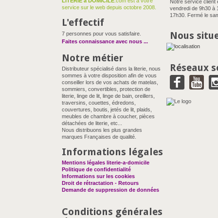
LITERIE à DOMICILE
.com est à votre
Notre service client 
service sur le web depuis octobre 2008.
vendredi de 9h30 à 
17h30. Fermé le sam
L'effectif
Nous situ
7 personnes pour vous satisfaire.
Faites connaissance avec nous
...
Notre métier
Réseaux s
Distributeur spécialisé dans la literie, nous
sommes à votre disposition afin de vous
conseiller lors de vos achats de matelas,
sommiers, convertibles, protection de
literie, linge de lit, linge de bain, oreillers,
traversins, couettes, édredons,
couvertures, boutis, jetés de lit, plaids,
meubles de chambre à coucher, pièces
détachées de literie, etc...
Nous distribuons les plus grandes
marques Françaises de qualité.
Informations légales
Mentions légales literie-a-domicile
Politique de confidentialité
Informations sur les cookies
Droit de rétractation - Retours
Demande de suppression de données
Conditions générales