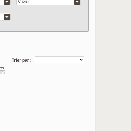
Choisir
articles correspo
Trier par :
NTS