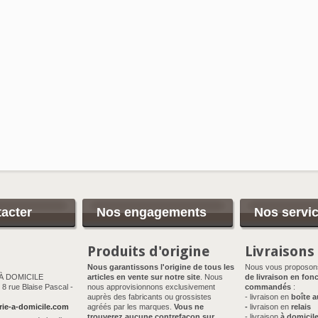
acter
Nos engagements
Nos servi
Produits d'origine
Livraisons
Nous garantissons l'origine de tous les
Nous vous proposo
 À DOMICILE
articles en vente sur notre site
. Nous
de livraison en fonc
8 rue Blaise Pascal -
nous approvisionnons exclusivement
commandés
:
auprès des fabricants ou grossistes
- livraison en
boîte a
rie-a-domicile.com
agréés par les marques.
Vous ne
-
livraison en
relais
trouverez aucune contrefaçon sur
- livraison
à domicil