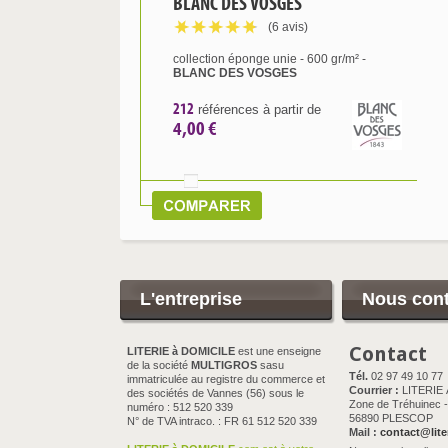
BLANC DES VOSGES
(6 avis)
collection éponge unie - 600 gr/m² -
BLANC DES VOSGES
212
références à partir de
4,00 €
L'entreprise
Nous cont
Contact
LITERIE à DOMICILE
est une enseigne
de la société
MULTIGROS
sasu
Tél.
02 97 49 10 77
immatriculée au registre du commerce et
Courrier :
LITERIE
des sociétés de Vannes (56) sous le
Zone de Tréhuinec - 
numéro : 512 520 339
56890 PLESCOP
N° de TVA intraco. : FR 61 512 520 339
Mail :
contact@lite