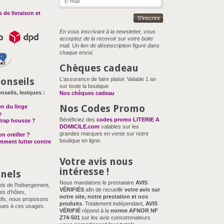
 de livraison et
S'inscrire
En vous inscrivant à la newsletter, vous
acceptez de la recevoir sur votre boite
mail. Un lien de désinscription figure dans
chaque envoi.
Chèques cadeau
onseils
L'assurance de faire plaisir. Valable 1 an
sur toute la boutique
nseils, lexiques :
Nos chèques cadeau
Nos Codes Promo
en du linge
e
Bénéficiez des
codes promo LITERIE A
drap housse ?
DOMICILE.com
valables sur les
grandes marques en vente sur notre
n oreiller ?
boutique en ligne.
omment lutter contre
Votre avis nous
intéresse !
nnels
Nous mandatons le prestataire
AVIS
els de l'hébergement,
VÉRIFIÉS
afin de recueillir
votre avis sur
es d'hôtes,
notre site, notre prestation et nos
ifs, nous proposons
produits
. Totalement indépendant,
AVIS
ues à ces usages.
VÉRIFIÉ
répond à la
norme AFNOR NF
Z74-501
sur les avis consommateurs