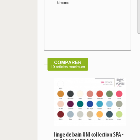
kimono
linge de bain UNI collection SPA -