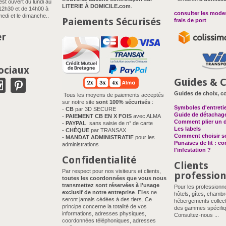
est ouvert du lundi au
LITERIE À DOMICILE.com
.
12h30 et de 14h00 à
consulter les modes
edi et le dimanche..
Paiements Sécurisés
frais de port
er
ociaux
Guides & C
Guides de choix, co
Tous les moyens de paiements acceptés
sur notre site
sont 100% sécurisés
:
Symboles d'entreti
-
CB
par 3D SECURE
Guide de détachag
-
PAIEMENT CB EN X FOIS
avec ALMA
Comment plier un 
-
PAYPAL
sans saisie de n° de carte
Les labels
-
CHÈQUE
par TRANSAX
Comment choisir so
-
MANDAT ADMINISTRATIF
pour les
Punaises de lit : c
administrations
l'infestation ?
Confidentialité
Clients
Par respect pour nos visiteurs et clients,
professio
toutes les coordonnées que vous nous
transmettez sont réservées à l'usage
Pour les professionn
exclusif de notre entreprise
. Elles ne
hôtels, gîtes, chambr
seront jamais cédées à des tiers. Ce
hébergements collect
principe concerne la totalité de vos
des gammes spécifiq
informations, adresses physiques,
Consultez-nous ...
coordonnées téléphoniques, adresses