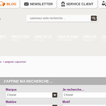
BLOG
NEWSLETTER
SERVICE CLIENT
IBLE
PROTECTION
LINGE DE LIT
LINGE DE BAIN
OREILLER
CO
nt
literie
parures
& de toilette
traversin
cou
os
>
peignoir capuchon
J'AFFINE MA RECHERCHE ...
Marque
Je recherche...
Choisir
Choisir
Matière
Motif