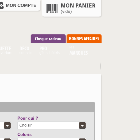
MON PANIER
MON COMPTE
(vide)
Chèque cadeau
BONNES AFFAIRES
UETTE
DÉCO
PRO
les
MARQUES
verture
coussin
gîtes, hôtels...
Pour qui ?
Choisir
Coloris