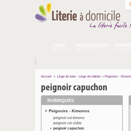
LITERIE
PIÈCES DÉTACHÉES
CONVERT
accessoire
quincaillerie
lit d'appoi
Accueil
>
Linge de bain - Linge de toilette
>
Peignoirs - Kimon
peignoir capuchon
RUBRIQUES
Peignoirs - Kimonos
peignoir col kimono
peignoir col châle
peignoir capuchon