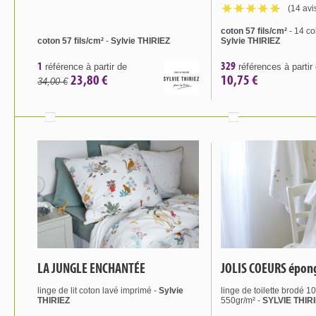
(14 avi
coton 57 fils/cm²
- 14 co
coton 57 fils/cm²
-
Sylvie THIRIEZ
Sylvie THIRIEZ
1
329
référence à partir de
références à partir
23,80 €
10,75 €
34,00 €
LA JUNGLE ENCHANTÉE
JOLIS COEURS épon
linge de lit coton lavé imprimé -
Sylvie
linge de toilette brodé 1
THIRIEZ
550gr/m² -
SYLVIE THIR