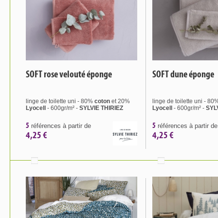
SOFT rose velouté éponge
SOFT dune éponge
linge de toilette uni - 80%
coton
et 20%
linge de toilette uni - 8
Lyocell
- 600gr/m² -
SYLVIE THIRIEZ
Lyocell
- 600gr/m² -
SYL
5
5
références à partir de
références à partir de
4,25 €
4,25 €