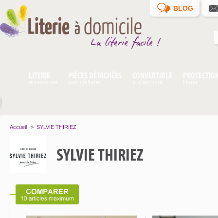
BLOG
LITERIE
PIÈCES DÉTACHÉES
CONVERTIBLE
PROTECTIO
accessoire
quincaillerie
lit d'appoint
literie
Accueil
>
SYLVIE THIRIEZ
SYLVIE THIRIEZ