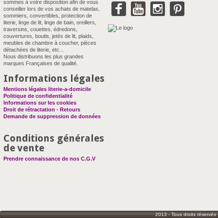
sommes à votre disposition afin de vous
conseiller lors de vos achats de matelas,
sommiers, convertibles, protection de
literie, linge de lit, linge de bain, oreillers,
traversins, couettes, édredons,
couvertures, boutis, jetés de lit, plaids,
meubles de chambre à coucher, pièces
détachées de literie, etc...
Nous distribuons les plus grandes
marques Françaises de qualité.
Informations légales
Mentions légales literie-a-domicile
Politique de confidentialité
Informations sur les cookies
Droit de rétractation - Retours
Demande de suppression de données
Conditions générales
de vente
Prendre connaissance de nos C.G.V
2013 - Tous droits réservés 