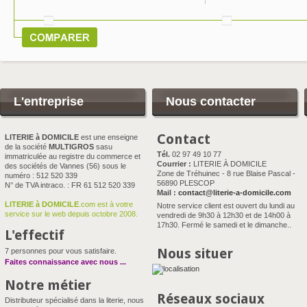
L'entreprise
Nous contacter
Contact
LITERIE à DOMICILE
est une enseigne
de la société
MULTIGROS
sasu
Tél.
02 97 49 10 77
immatriculée au registre du commerce et
Courrier :
LITERIE À DOMICILE
des sociétés de Vannes (56) sous le
Zone de Tréhuinec - 8 rue Blaise Pascal -
numéro : 512 520 339
56890 PLESCOP
N° de TVA intraco. : FR 61 512 520 339
Mail :
contact@literie-a-domicile.com
LITERIE à DOMICILE
.com est à votre
Notre service client est ouvert du lundi au
service sur le web depuis octobre 2008.
vendredi de 9h30 à 12h30 et de 14h00 à
17h30. Fermé le samedi et le dimanche..
L'effectif
Nous situer
7 personnes pour vous satisfaire.
Faites connaissance avec nous
...
Notre métier
Réseaux sociaux
Distributeur spécialisé dans la literie, nous