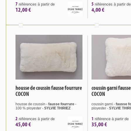
7
5
références à partir de
références à partir de
12,00 €
4,00 €
housse de coussin fausse fourrure
coussin garni fauss
COCON
COCON
housse de coussin -
fausse fourrure
-
coussin garni -
fausse f
100 % ployester -
SYLVIE THIRIEZ
ployester -
SYLVIE THIR
2
1
références à partir de
référence à partir de
45,00 €
35,00 €