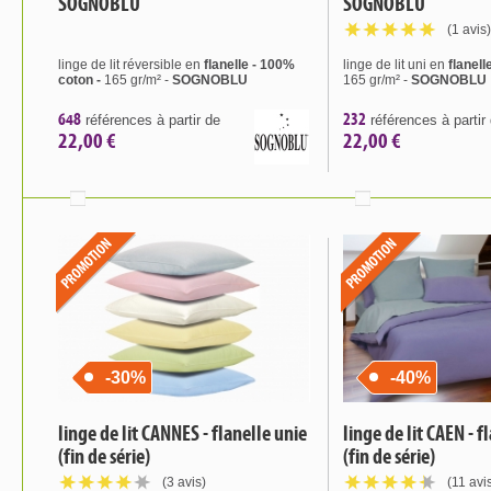
SOGNOBLU
SOGNOBLU
(1 avis)
linge de lit réversible en
flanelle - 100%
linge de lit uni en
flanell
coton -
165 gr/m² -
SOGNOBLU
165 gr/m² -
SOGNOBLU
648
232
références à partir de
références à partir
22,00 €
22,00 €
-30%
-40%
linge de lit CANNES - flanelle unie
linge de lit CAEN - f
(fin de série)
(fin de série)
(3 avis)
(11 avi