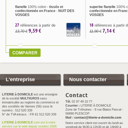
flanelle
100% coton -
tissée et
superbe flanelle
100% c
confectionnée en France
-
NUIT DES
confectionnée en Franc
VOSGES
VOSGES
27
18
références à partir de
références à partir 
9,59 €
7,14 €
13,70 €
11,90 €
L'entreprise
Nous contacter
Contact
LITERIE à DOMICILE
est une enseigne
de la société
MULTIGROS
sasu
Tél.
02 97 49 10 77
immatriculée au registre du commerce et
Courrier :
LITERIE À DOMICILE
des sociétés de Vannes (56) sous le
Zone de Tréhuinec - 8 rue Blaise Pascal -
numéro : 512 520 339
56890 PLESCOP
N° de TVA intraco. : FR 61 512 520 339
Mail :
contact@literie-a-domicile.com
LITERIE à DOMICILE
.com est à votre
Notre service client est ouvert du lundi au
service sur le web depuis octobre 2008.
vendredi de 9h30 à 12h30 et de 14h00 à