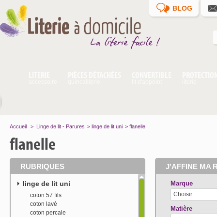
BLOG
LITERIE
PIÈCES DÉTACHÉES
CONVERTIBLE
PROTECTIO
accessoire
quincaillerie
lit d'appoint
literie
Accueil
>
Linge de lit - Parures
>
linge de lit uni
>
flanelle
flanelle
RUBRIQUES
J'AFFINE MA 
linge de lit uni
Marque
Choisir
coton 57 fils
coton lavé
Matière
coton percale