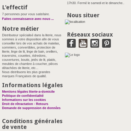
17h30. Fermé le samedi et le dimanche..
L'effectif
Nous situer
7 personnes pour vous satisfaire.
Faites connaissance avec nous
...
Notre métier
Réseaux sociaux
Distributeur spécialisé dans la literie, nous
sommes à votre disposition afin de vous
conseiller lors de vos achats de matelas,
sommiers, convertibles, protection de
literie, linge de lit, linge de bain, oreillers,
traversins, couettes, édredons,
couvertures, boutis, jetés de lit, plaids,
meubles de chambre à coucher, pièces
détachées de literie, etc...
Nous distribuons les plus grandes
marques Françaises de qualité.
Informations légales
Mentions légales literie-a-domicile
Politique de confidentialité
Informations sur les cookies
Droit de rétractation - Retours
Demande de suppression de données
Conditions générales
de vente