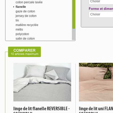
Choisir
coton percale lavée
flanelle
Forme et dime
gaze de coton
Choisir
jersey de coton
lin
matière recyclée
métis
polycoton
satin de coton
satin tencel
soie naturelle
tencel
linge de lit flanelle REVERSIBLE -
linge de lit uni FLA