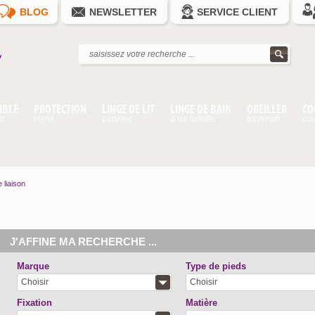
BLOG
NEWSLETTER
SERVICE CLIENT
IBLE
PROTECTION
LINGE DE LIT
LINGE DE BAIN
OREILLER
CO
nt
literie
parures
& de toilette
traversin
cou
 liaison
J'AFFINE MA RECHERCHE ...
Marque
Type de pieds
Choisir
Choisir
Fixation
Matière