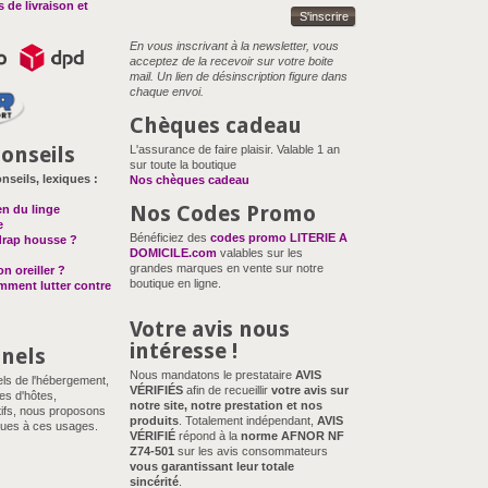
 de livraison et
S'inscrire
En vous inscrivant à la newsletter, vous
acceptez de la recevoir sur votre boite
mail. Un lien de désinscription figure dans
chaque envoi.
Chèques cadeau
onseils
L'assurance de faire plaisir. Valable 1 an
sur toute la boutique
nseils, lexiques :
Nos chèques cadeau
Nos Codes Promo
en du linge
e
Bénéficiez des
codes promo LITERIE A
drap housse ?
DOMICILE.com
valables sur les
grandes marques en vente sur notre
n oreiller ?
boutique en ligne.
omment lutter contre
Votre avis nous
intéresse !
nnels
Nous mandatons le prestataire
AVIS
els de l'hébergement,
VÉRIFIÉS
afin de recueillir
votre avis sur
es d'hôtes,
notre site, notre prestation et nos
ifs, nous proposons
produits
. Totalement indépendant,
AVIS
ues à ces usages.
VÉRIFIÉ
répond à la
norme AFNOR NF
Z74-501
sur les avis consommateurs
vous garantissant leur totale
sincérité
.