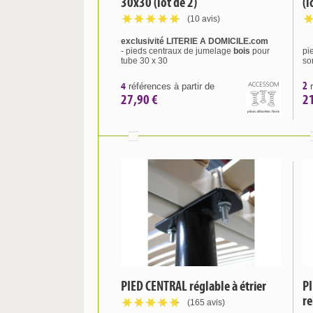
30x30 (lot de 2)
(l
(10 avis)
exclusivité LITERIE A DOMICILE.com
- pieds centraux de jumelage
bois
pour
pi
tube 30 x 30
so
4
2
références à partir de
r
27,90 €
2
PIED CENTRAL réglable à étrier
P
re
(165 avis)