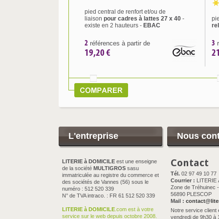
pied central de renfort et/ou de
liaison
pour cadres à lattes 27 x 40
-
pi
existe en 2 hauteurs -
EBAC
re
2
3
références à partir de
r
19,20 €
2
L'entreprise
Nous cont
Contact
LITERIE à DOMICILE
est une enseigne
de la société
MULTIGROS
sasu
Tél.
02 97 49 10 77
immatriculée au registre du commerce et
Courrier :
LITERIE
des sociétés de Vannes (56) sous le
Zone de Tréhuinec - 
numéro : 512 520 339
56890 PLESCOP
N° de TVA intraco. : FR 61 512 520 339
Mail :
contact@lite
LITERIE à DOMICILE
.com est à votre
Notre service client 
service sur le web depuis octobre 2008.
vendredi de 9h30 à 