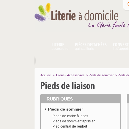
LITERIE
PIÈCES DÉTACHÉES
CONVERT
accessoire
quincaillerie
lit d'appoi
Accueil
>
Literie - Accessoires
>
Pieds de sommier
>
Pieds de
Pieds de liaison
RUBRIQUES
Pieds de sommier
Pieds de cadre à lattes
Pieds de sommier tapissier
Pied central de renfort