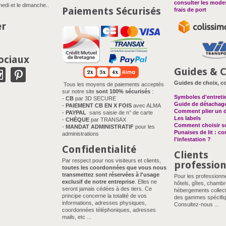
consulter les modes
edi et le dimanche..
Paiements Sécurisés
frais de port
er
ociaux
Guides & C
Guides de choix, co
Tous les moyens de paiements acceptés
sur notre site
sont 100% sécurisés
:
Symboles d'entreti
-
CB
par 3D SECURE
Guide de détachag
-
PAIEMENT CB EN X FOIS
avec ALMA
Comment plier un 
-
PAYPAL
sans saisie de n° de carte
Les labels
-
CHÈQUE
par TRANSAX
Comment choisir so
-
MANDAT ADMINISTRATIF
pour les
Punaises de lit : c
administrations
l'infestation ?
Confidentialité
Clients
Par respect pour nos visiteurs et clients,
professio
toutes les coordonnées que vous nous
transmettez sont réservées à l'usage
Pour les professionn
exclusif de notre entreprise
. Elles ne
hôtels, gîtes, chambr
seront jamais cédées à des tiers. Ce
hébergements collect
principe concerne la totalité de vos
des gammes spécifiq
informations, adresses physiques,
Consultez-nous ...
coordonnées téléphoniques, adresses
mails, etc ...