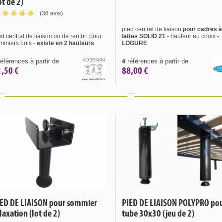
ot de 2)
(36 avis)
pied central de liaison
pour cadres à
ed central de liaison ou de renfort pour
lattes SOLID 21
- hauteur au choix -
mmiers bois -
existe en 2 hauteurs
LOGURE
4
éférences à partir de
références à partir de
1,50 €
88,00 €
IED DE LIAISON pour sommier
PIED DE LIAISON POLYPRO po
laxation (lot de 2)
tube 30x30 (jeu de 2)