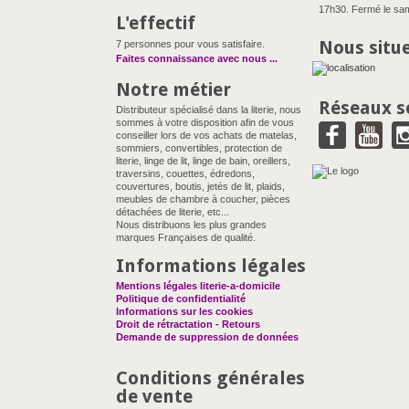
17h30. Fermé le sam
L'effectif
Nous situ
7 personnes pour vous satisfaire.
Faites connaissance avec nous
...
Notre métier
Réseaux s
Distributeur spécialisé dans la literie, nous
sommes à votre disposition afin de vous
conseiller lors de vos achats de matelas,
sommiers, convertibles, protection de
literie, linge de lit, linge de bain, oreillers,
traversins, couettes, édredons,
couvertures, boutis, jetés de lit, plaids,
meubles de chambre à coucher, pièces
détachées de literie, etc...
Nous distribuons les plus grandes
marques Françaises de qualité.
Informations légales
Mentions légales literie-a-domicile
Politique de confidentialité
Informations sur les cookies
Droit de rétractation - Retours
Demande de suppression de données
Conditions générales
de vente