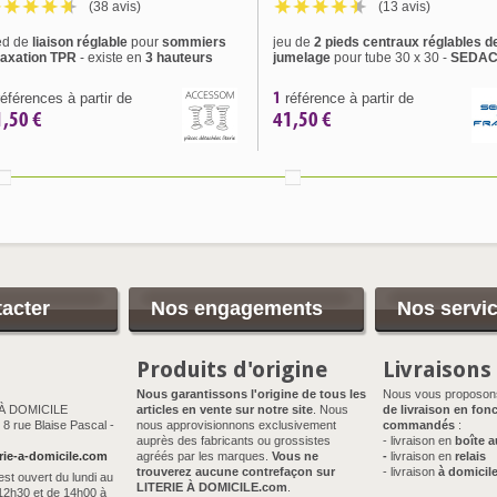
(38 avis)
(13 avis)
ed de
liaison réglable
pour
sommiers
jeu de
2 pieds centraux réglables d
laxation TPR
- existe en
3 hauteurs
jumelage
pour tube 30 x 30 -
SEDA
1
éférences à partir de
référence à partir de
1,50 €
41,50 €
acter
Nos engagements
Nos servi
Produits d'origine
Livraisons
Nous garantissons l'origine de tous les
Nous vous proposo
 À DOMICILE
articles en vente sur notre site
. Nous
de livraison en fonc
8 rue Blaise Pascal -
nous approvisionnons exclusivement
commandés
:
auprès des fabricants ou grossistes
- livraison en
boîte a
rie-a-domicile.com
agréés par les marques.
Vous ne
-
livraison en
relais
trouverez aucune contrefaçon sur
- livraison
à domicil
est ouvert du lundi au
LITERIE À DOMICILE.com
.
12h30 et de 14h00 à