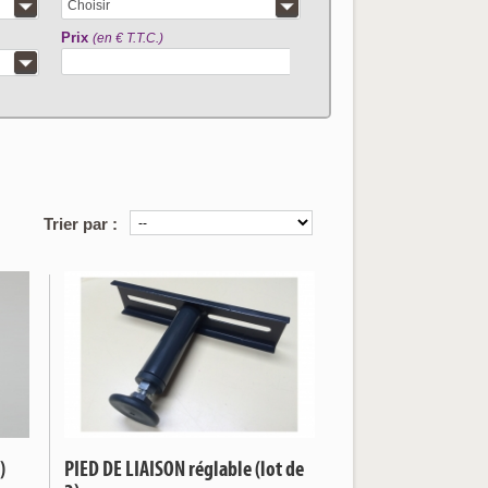
Choisir
Prix
(en € T.T.C.)
articles correspo
Trier par :
)
PIED DE LIAISON réglable (lot de