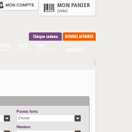
MON PANIER
MON COMPTE
(vide)
Chèque cadeau
BONNES AFFAIRES
UETTE
DÉCO
PRO
les
MARQUES
verture
coussin
gîtes, hôtels...
Points forts
Choisir
Hauteur