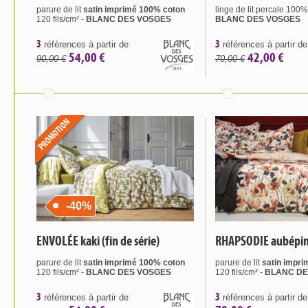
parure de lit
satin imprimé 100% coton
linge de lit percale 100
120 fils/cm² -
BLANC DES VOSGES
BLANC DES VOSGES
3
3
références à partir de
références à partir de
54,00 €
42,00 €
90,00 €
70,00 €
-40%
ENVOLÉE kaki (fin de série)
RHAPSODIE aubépi
parure de lit
satin imprimé 100% coton
parure de lit
satin impri
120 fils/cm² -
BLANC DES VOSGES
120 fils/cm² -
BLANC DE
3
3
références à partir de
références à partir de