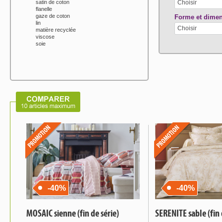
satin de coton
Choisir
flanelle
gaze de coton
Forme et dime
lin
Choisir
matière recyclée
viscose
soie
-40%
-40%
MOSAIC sienne (fin de série)
SERENITE sable (fin 