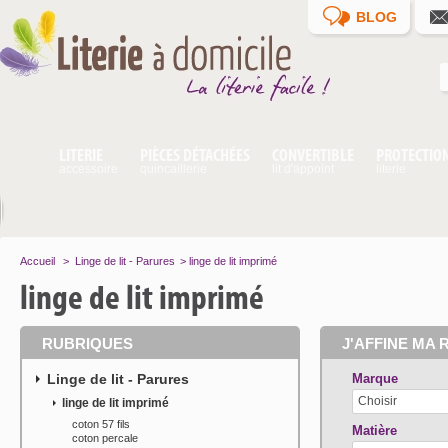
BLOG
LITERIE
PIÈCES DÉTACHÉES
CONVERTIBLE
PROTECTIO
accessoire
quincaillerie
lit d'appoint
literie
Accueil
>
Linge de lit - Parures
>
linge de lit imprimé
linge de lit imprimé
RUBRIQUES
J'AFFINE MA 
Linge de lit - Parures
Marque
Choisir
linge de lit imprimé
coton 57 fils
Matière
coton percale