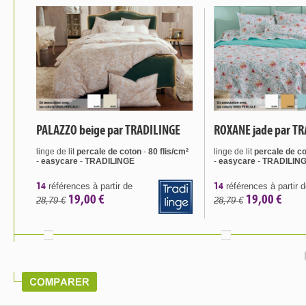
PALAZZO beige par TRADILINGE
ROXANE jade par T
linge de lit
percale de coton
-
80 flis/cm²
linge de lit
percale de c
-
easycare
-
TRADILINGE
-
easycare
-
TRADILIN
14
14
références à partir de
références à partir 
19,00 €
19,00 €
28,79 €
28,79 €