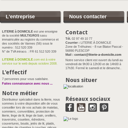
L'entreprise
Nous contacter
Contact
LITERIE à DOMICILE
est une enseigne
de la société
MULTIGROS
sasu
Tél.
02 97 49 10 77
immatriculée au registre du commerce et
Courrier :
LITERIE À DOMICILE
des sociétés de Vannes (56) sous le
Zone de Tréhuinec - 8 rue Blaise Pascal -
numéro : 512 520 339
56890 PLESCOP
N° de TVA intraco. : FR 61 512 520 339
Mail :
contact@literie-a-domicile.com
LITERIE à DOMICILE
.com est à votre
Notre service client est ouvert du lundi au
service sur le web depuis octobre 2008.
vendredi de 9h30 à 12h30 et de 14h00 à
17h30. Fermé le samedi et le dimanche..
L'effectif
Nous situer
7 personnes pour vous satisfaire.
Faites connaissance avec nous
...
Notre métier
Réseaux sociaux
Distributeur spécialisé dans la literie, nous
sommes à votre disposition afin de vous
conseiller lors de vos achats de matelas,
sommiers, convertibles, protection de
literie, linge de lit, linge de bain, oreillers,
traversins, couettes, édredons,
couvertures, boutis, jetés de lit, plaids,
meubles de chambre à coucher, pièces