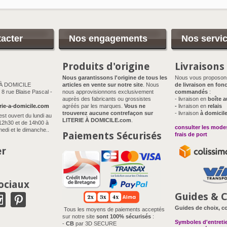
acter
Nos engagements
Nos servi
Produits d'origine
Livraisons
Nous garantissons l'origine de tous les
Nous vous proposo
 À DOMICILE
articles en vente sur notre site
. Nous
de livraison en fonc
8 rue Blaise Pascal -
nous approvisionnons exclusivement
commandés
:
auprès des fabricants ou grossistes
- livraison en
boîte a
rie-a-domicile.com
agréés par les marques.
Vous ne
-
livraison en
relais
trouverez aucune contrefaçon sur
- livraison
à domicil
est ouvert du lundi au
LITERIE À DOMICILE.com
.
12h30 et de 14h00 à
consulter les modes
edi et le dimanche..
Paiements Sécurisés
frais de port
er
ociaux
Guides & C
Guides de choix, co
Tous les moyens de paiements acceptés
sur notre site
sont 100% sécurisés
:
Symboles d'entreti
-
CB
par 3D SECURE