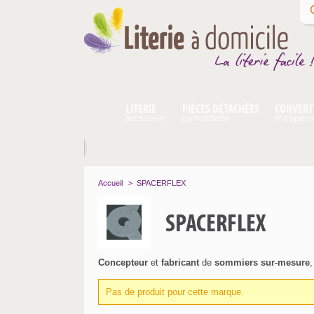
LITERIE
PIÈCES DÉTACHÉES
CONVERT
accessoire
quincaillerie
lit d'appoi
Accueil
>
SPACERFLEX
SPACERFLEX
Concepteur
et
fabricant
de
sommiers sur-mesure
Pas de produit pour cette marque.