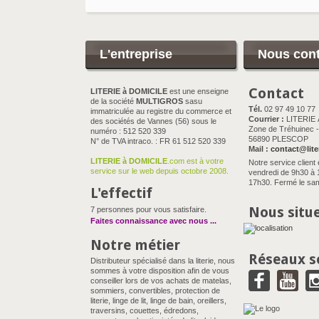
L'entreprise
Nous cont
Contact
LITERIE à DOMICILE
est une enseigne
de la société
MULTIGROS
sasu
Tél.
02 97 49 10 77
immatriculée au registre du commerce et
Courrier :
LITERIE
des sociétés de Vannes (56) sous le
Zone de Tréhuinec - 
numéro : 512 520 339
56890 PLESCOP
N° de TVA intraco. : FR 61 512 520 339
Mail :
contact@lite
LITERIE à DOMICILE
.com est à votre
Notre service client 
service sur le web depuis octobre 2008.
vendredi de 9h30 à 
17h30. Fermé le sam
L'effectif
Nous situ
7 personnes pour vous satisfaire.
Faites connaissance avec nous
...
Notre métier
Réseaux s
Distributeur spécialisé dans la literie, nous
sommes à votre disposition afin de vous
conseiller lors de vos achats de matelas,
sommiers, convertibles, protection de
literie, linge de lit, linge de bain, oreillers,
traversins, couettes, édredons,