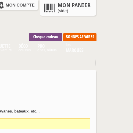
MON PANIER
MON COMPTE
(vide)
Chèque cadeau
BONNES AFFAIRES
UETTE
DÉCO
PRO
les
MARQUES
verture
coussin
gîtes, hôtels...
avanes
,
bateaux
, etc...