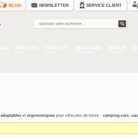
BLOG
NEWSLETTER
SERVICE CLIENT
IBLE
PROTECTION
LINGE DE LIT
LINGE DE BAIN
OREILLER
CO
nt
literie
parures
& de toilette
traversin
cou
,
adaptables
et
ergonomiques
pour véhicules de loisirs :
camping-cars
,
car