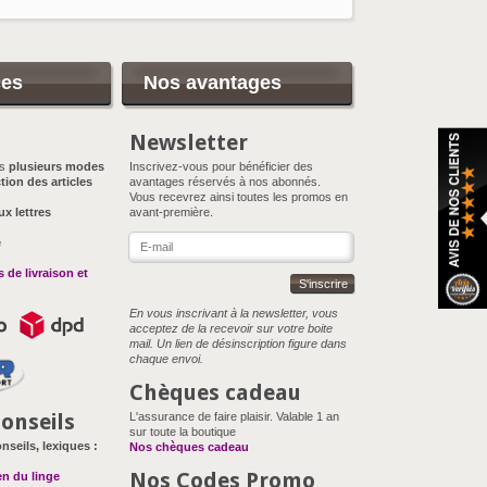
ces
Nos avantages
Newsletter
ns
plusieurs modes
Inscrivez-vous pour bénéficier des
tion des articles
avantages réservés à nos abonnés.
Vous recevrez ainsi toutes les promos en
ux lettres
avant-première.
e
 de livraison et
S'inscrire
En vous inscrivant à la newsletter, vous
acceptez de la recevoir sur votre boite
mail. Un lien de désinscription figure dans
chaque envoi.
Chèques cadeau
onseils
L'assurance de faire plaisir. Valable 1 an
sur toute la boutique
nseils, lexiques :
Nos chèques cadeau
Nos Codes Promo
en du linge