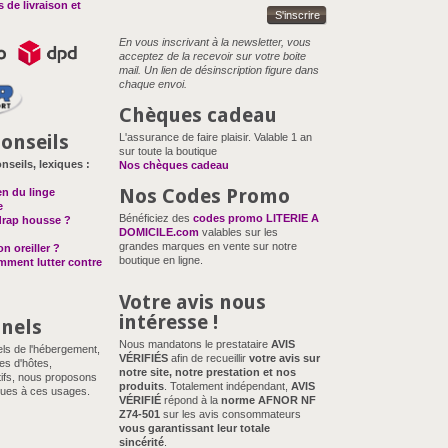
 de livraison et
S'inscrire
En vous inscrivant à la newsletter, vous
acceptez de la recevoir sur votre boite
mail. Un lien de désinscription figure dans
chaque envoi.
Chèques cadeau
onseils
L'assurance de faire plaisir. Valable 1 an
sur toute la boutique
nseils, lexiques :
Nos chèques cadeau
Nos Codes Promo
en du linge
e
Bénéficiez des
codes promo LITERIE A
drap housse ?
DOMICILE.com
valables sur les
grandes marques en vente sur notre
n oreiller ?
boutique en ligne.
omment lutter contre
Votre avis nous
intéresse !
nnels
Nous mandatons le prestataire
AVIS
els de l'hébergement,
VÉRIFIÉS
afin de recueillir
votre avis sur
es d'hôtes,
notre site, notre prestation et nos
ifs, nous proposons
produits
. Totalement indépendant,
AVIS
ues à ces usages.
VÉRIFIÉ
répond à la
norme AFNOR NF
Z74-501
sur les avis consommateurs
vous garantissant leur totale
sincérité
.