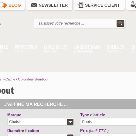
BLOG
NEWSLETTER
SERVICE CLIENT
IBLE
PROTECTION
LINGE DE LIT
LINGE DE BAIN
OREILLER
CO
nt
literie
parures
& de toilette
traversin
cou
s
>
Cache / Obturateur d'embout
bout
J'AFFINE MA RECHERCHE ...
Marque
Type d'article
Choisir
Choisir
Diamètre fixation
Prix
(en € T.T.C.)