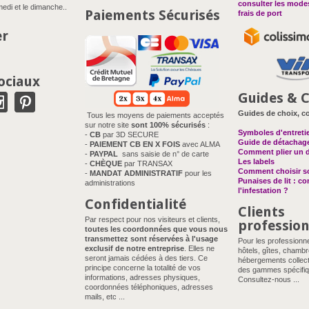
consulter les modes
edi et le dimanche..
Paiements Sécurisés
frais de port
er
ociaux
Guides & C
Guides de choix, co
Tous les moyens de paiements acceptés
sur notre site
sont 100% sécurisés
:
Symboles d'entreti
-
CB
par 3D SECURE
Guide de détachag
-
PAIEMENT CB EN X FOIS
avec ALMA
Comment plier un 
-
PAYPAL
sans saisie de n° de carte
Les labels
-
CHÈQUE
par TRANSAX
Comment choisir so
-
MANDAT ADMINISTRATIF
pour les
Punaises de lit : c
administrations
l'infestation ?
Confidentialité
Clients
Par respect pour nos visiteurs et clients,
professio
toutes les coordonnées que vous nous
transmettez sont réservées à l'usage
Pour les professionn
exclusif de notre entreprise
. Elles ne
hôtels, gîtes, chambr
seront jamais cédées à des tiers. Ce
hébergements collect
principe concerne la totalité de vos
des gammes spécifiq
informations, adresses physiques,
Consultez-nous ...
coordonnées téléphoniques, adresses
mails, etc ...