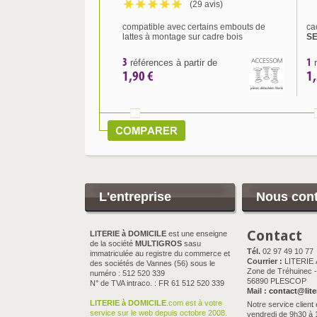
(29 avis)
compatible avec certains embouts de
ca
lattes à montage sur cadre bois
S
3
1
références à partir de
r
1,90 €
1,
L'entreprise
Nous cont
Contact
LITERIE à DOMICILE
est une enseigne
de la société
MULTIGROS
sasu
Tél.
02 97 49 10 77
immatriculée au registre du commerce et
Courrier :
LITERIE
des sociétés de Vannes (56) sous le
Zone de Tréhuinec - 
numéro : 512 520 339
56890 PLESCOP
N° de TVA intraco. : FR 61 512 520 339
Mail :
contact@lite
LITERIE à DOMICILE
.com est à votre
Notre service client 
service sur le web depuis octobre 2008.
vendredi de 9h30 à 