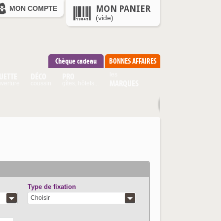
MON PANIER
MON COMPTE
(vide)
Chèque cadeau
BONNES AFFAIRES
UETTE
DÉCO
PRO
les
MARQUES
verture
coussin
gîtes, hôtels...
Type de fixation
Choisir