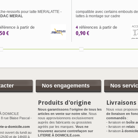
che-ressorts pour latte MERALATTE -
compatible avec certains embouts de
EDAC MERAL
lattes à montage sur cadre
4
éférence à partir de
références à partir de
50 €
0,90 €
acter
Nos engagements
Nos servi
Produits d'origine
Livraisons
Nous garantissons l'origine de tous les
Nous vous proposo
 À DOMICILE
articles en vente sur notre site
. Nous
de livraison en fonc
8 rue Blaise Pascal -
nous approvisionnons exclusivement
commandés
:
auprès des fabricants ou grossistes
- livraison en
boîte a
rie-a-domicile.com
agréés par les marques.
Vous ne
-
livraison en
relais
trouverez aucune contrefaçon sur
- livraison
à domicil
est ouvert du lundi au
LITERIE À DOMICILE.com
.
12h30 et de 14h00 à