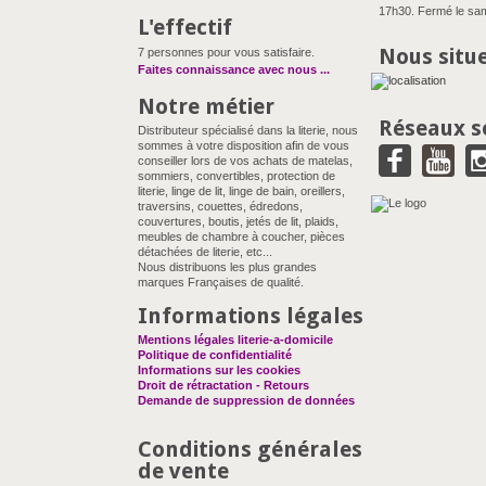
17h30. Fermé le sam
L'effectif
Nous situ
7 personnes pour vous satisfaire.
Faites connaissance avec nous
...
Notre métier
Réseaux s
Distributeur spécialisé dans la literie, nous
sommes à votre disposition afin de vous
conseiller lors de vos achats de matelas,
sommiers, convertibles, protection de
literie, linge de lit, linge de bain, oreillers,
traversins, couettes, édredons,
couvertures, boutis, jetés de lit, plaids,
meubles de chambre à coucher, pièces
détachées de literie, etc...
Nous distribuons les plus grandes
marques Françaises de qualité.
Informations légales
Mentions légales literie-a-domicile
Politique de confidentialité
Informations sur les cookies
Droit de rétractation - Retours
Demande de suppression de données
Conditions générales
de vente