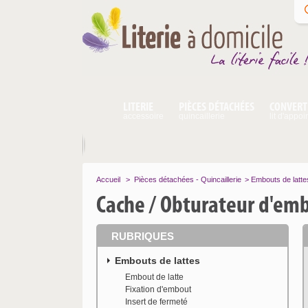
LITERIE
PIÈCES DÉTACHÉES
CONVERT
accessoire
quincaillerie
lit d'appoi
Accueil
>
Pièces détachées - Quincaillerie
>
Embouts de latte
Cache / Obturateur d'em
RUBRIQUES
Embouts de lattes
Embout de latte
Fixation d'embout
Insert de fermeté