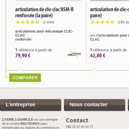
articulation de clic-clac NSM-R
articulation de clic-
renforcée (la paire)
paire)
(1 avis)
(191 av
articulations pour mécanique CLIC-
CLAC
jeu d'
articulations pou
renforcée
CLAC
1
1
référence à partir de
référence à partir de
79,90 €
42,00 €
L'entreprise
Nous contacter
Contact
LITERIE à DOMICILE
est une enseigne
de la société
MULTIGROS
sasu
Tél.
02 97 49 10 77
immatriculée au registre du commerce et