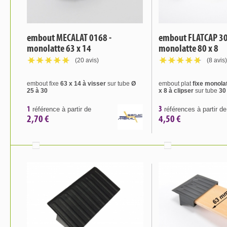
embout MECALAT 0168 -
embout FLATCAP 30
monolatte 63 x 14
monolatte 80 x 8
(20 avis)
(8 avis)
embout fixe
63 x 14 à visser
sur tube
Ø
embout plat
fixe monol
25 à 30
x 8 à clipser
sur tube
30
1
3
référence à partir de
références à partir de
2,70 €
4,50 €