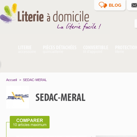
BLOG
LITERIE
PIÈCES DÉTACHÉES
CONVERTIBLE
PROTECTIO
accessoire
quincaillerie
lit d'appoint
literie
Accueil
>
SEDAC-MERAL
SEDAC-MERAL