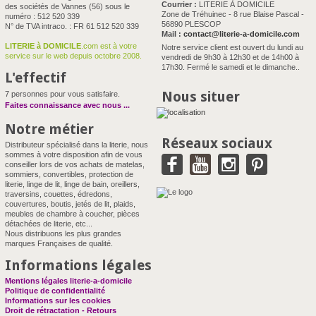
Courrier :
LITERIE À DOMICILE
des sociétés de Vannes (56) sous le
Zone de Tréhuinec - 8 rue Blaise Pascal -
numéro : 512 520 339
56890 PLESCOP
N° de TVA intraco. : FR 61 512 520 339
Mail :
contact@literie-a-domicile.com
LITERIE à DOMICILE
.com est à votre
Notre service client est ouvert du lundi au
service sur le web depuis octobre 2008.
vendredi de 9h30 à 12h30 et de 14h00 à
17h30. Fermé le samedi et le dimanche..
L'effectif
Nous situer
7 personnes pour vous satisfaire.
Faites connaissance avec nous
...
Notre métier
Réseaux sociaux
Distributeur spécialisé dans la literie, nous
sommes à votre disposition afin de vous
conseiller lors de vos achats de matelas,
sommiers, convertibles, protection de
literie, linge de lit, linge de bain, oreillers,
traversins, couettes, édredons,
couvertures, boutis, jetés de lit, plaids,
meubles de chambre à coucher, pièces
détachées de literie, etc...
Nous distribuons les plus grandes
marques Françaises de qualité.
Informations légales
Mentions légales literie-a-domicile
Politique de confidentialité
Informations sur les cookies
Droit de rétractation - Retours