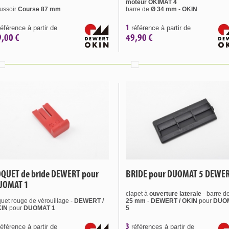
moteur OKIMAT 4
ussoir
Course 87 mm
barre de
Ø 34 mm
-
OKIN
1
éférence à partir de
référence à partir de
9,00 €
49,90 €
OQUET de bride DEWERT pour
BRIDE pour DUOMAT 5 DEWE
UOMAT 1
clapet à
ouverture
laterale
- barre d
quet rouge de vérouillage -
DEWERT /
25 mm
-
DEWERT / OKIN
pour
DUO
KIN
pour
DUOMAT 1
5
3
éférence à partir de
références à partir de