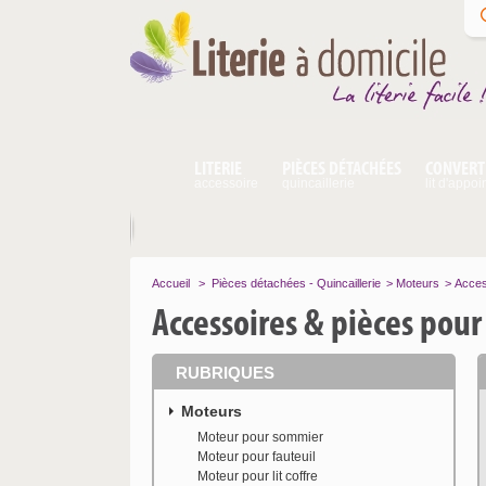
LITERIE
PIÈCES DÉTACHÉES
CONVERT
accessoire
quincaillerie
lit d'appoi
Accueil
>
Pièces détachées - Quincaillerie
>
Moteurs
>
Acces
Accessoires & pièces pou
RUBRIQUES
Moteurs
Moteur pour sommier
Moteur pour fauteuil
Moteur pour lit coffre