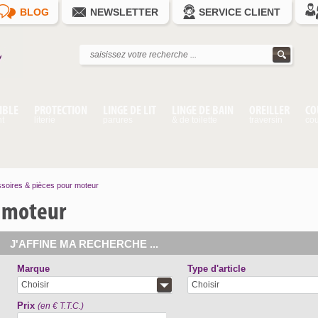
BLOG
NEWSLETTER
SERVICE CLIENT
IBLE
PROTECTION
LINGE DE LIT
LINGE DE BAIN
OREILLER
CO
nt
literie
parures
& de toilette
traversin
cou
soires & pièces pour moteur
r moteur
J'AFFINE MA RECHERCHE ...
Marque
Type d'article
Choisir
Choisir
Prix
(en € T.T.C.)