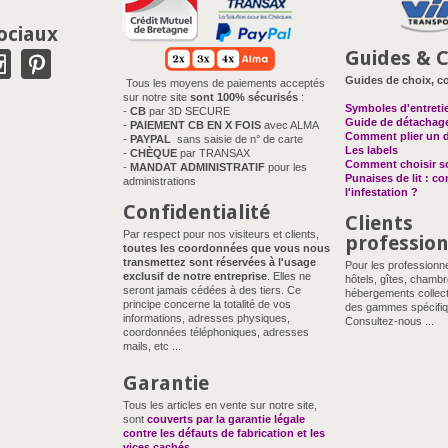
ociaux
Guides & C
Guides de choix, co
Tous les moyens de paiements acceptés
sur notre site
sont 100% sécurisés
:
Symboles d'entreti
-
CB
par 3D SECURE
Guide de détachag
-
PAIEMENT CB EN X FOIS
avec ALMA
Comment plier un 
-
PAYPAL
sans saisie de n° de carte
Les labels
-
CHÈQUE
par TRANSAX
Comment choisir so
-
MANDAT ADMINISTRATIF
pour les
Punaises de lit : c
administrations
l'infestation ?
Confidentialité
Clients
Par respect pour nos visiteurs et clients,
professio
toutes les coordonnées que vous nous
transmettez sont réservées à l'usage
Pour les professionn
exclusif de notre entreprise
. Elles ne
hôtels, gîtes, chambr
seront jamais cédées à des tiers. Ce
hébergements collect
principe concerne la totalité de vos
des gammes spécifiq
informations, adresses physiques,
Consultez-nous ...
coordonnées téléphoniques, adresses
mails, etc ...
Garantie
Tous les articles en vente sur notre site,
sont
couverts par la garantie légale
contre les défauts de fabrication et les
vices cachés