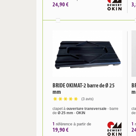
24,90 €
3,
BRIDE OKIMAT-2 barre de Ø 25
BR
mm
m
(3 avis)
clapet à
ouverture
transversale
- barre
cl
de
Ø 25 mm
-
OKIN
d
1
1
référence à partir de
r
19,90 €
2