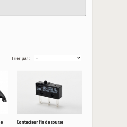
articles correspo
Trier par :
de
Contacteur fin de course