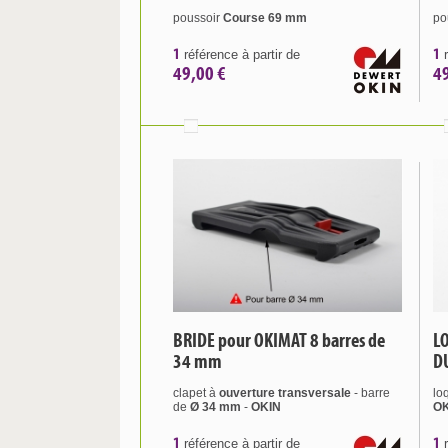
poussoir
Course 69 mm
po
1
1
référence à partir de
r
49,00 €
4
BRIDE pour OKIMAT 8 barres de
L
34 mm
D
clapet à
ouverture
transversale
- barre
lo
de
Ø 34 mm
-
OKIN
O
1
1
référence à partir de
r