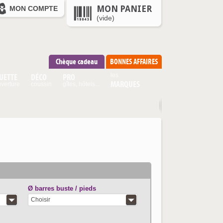
MON PANIER
MON COMPTE
(vide)
Chèque cadeau
BONNES AFFAIRES
UETTE
DÉCO
PRO
les
MARQUES
verture
coussin
gîtes, hôtels...
Ø barres buste / pieds
Choisir