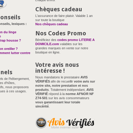
chaque envoi.
Chèques cadeau
onseils
L'assurance de faire plaisir. Valable 1 an
sur toute la boutique
nseils, lexiques :
Nos chèques cadeau
Nos Codes Promo
en du linge
e
Bénéficiez des
codes promo LITERIE A
drap housse ?
DOMICILE.com
valables sur les
grandes marques en vente sur notre
n oreiller ?
boutique en ligne.
omment lutter contre
Votre avis nous
intéresse !
nnels
Nous mandatons le prestataire
AVIS
els de l'hébergement,
VÉRIFIÉS
afin de recueillir
votre avis sur
es d'hôtes,
notre site, notre prestation et nos
ifs, nous proposons
produits
. Totalement indépendant,
AVIS
ues à ces usages.
VÉRIFIÉ
répond à la
norme AFNOR NF
Z74-501
sur les avis consommateurs
vous garantissant leur totale
sincérité
.