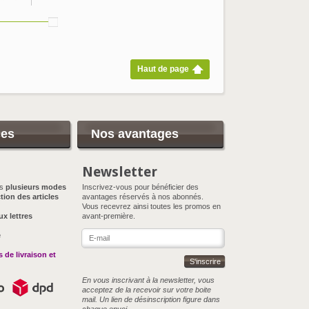
Haut de page
ces
Nos avantages
Newsletter
ns
plusieurs modes
Inscrivez-vous pour bénéficier des
tion des articles
avantages réservés à nos abonnés.
Vous recevrez ainsi toutes les promos en
ux lettres
avant-première.
e
 de livraison et
S'inscrire
En vous inscrivant à la newsletter, vous
acceptez de la recevoir sur votre boite
mail. Un lien de désinscription figure dans