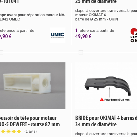
V-101041
25 mm de diamètre
clapet à
ouverture
transversale pou
ape avant
pour réparation moteur
NV-
moteur OKIMAT 4
1041
UMEC
barre de
Ø 25 mm
-
OKIN
1
éférence à partir de
référence à partir de
9,90 €
49,90 €
ussoir de tête pour moteur
BRIDE pour OKIMAT 4 barres 
UO-5 DEWERT - course 87 mm
34 mm de diamètre
(1 avis)
clapet à
ouverture
transversale pou