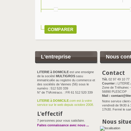
L'entreprise
Nous cont
Contact
LITERIE à DOMICILE
est une enseigne
de la société
MULTIGROS
sasu
Tél.
02 97 49 10 77
immatriculée au registre du commerce et
Courrier :
LITERIE
des sociétés de Vannes (56) sous le
Zone de Tréhuinec - 
numéro : 512 520 339
56890 PLESCOP
N° de TVA intraco. : FR 61 512 520 339
Mail :
contact@lite
LITERIE à DOMICILE
.com est à votre
Notre service client 
service sur le web depuis octobre 2008.
vendredi de 9h30 à 
17h30. Fermé le sam
L'effectif
Nous situ
7 personnes pour vous satisfaire.
Faites connaissance avec nous
...