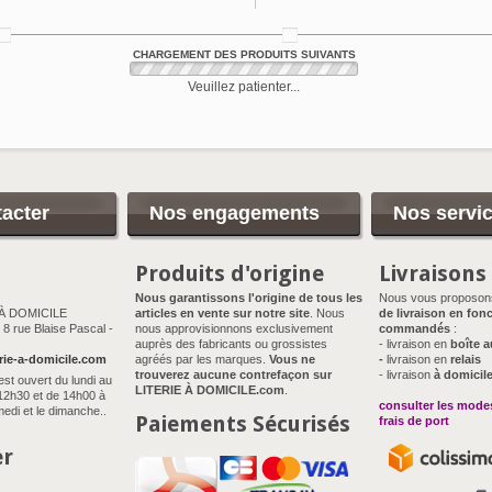
CHARGEMENT DES PRODUITS SUIVANTS
Veuillez patienter...
acter
Nos engagements
Nos servi
Produits d'origine
Livraisons
Nous garantissons l'origine de tous les
Nous vous proposo
 À DOMICILE
articles en vente sur notre site
. Nous
de livraison en fonc
8 rue Blaise Pascal -
nous approvisionnons exclusivement
commandés
:
auprès des fabricants ou grossistes
- livraison en
boîte a
rie-a-domicile.com
agréés par les marques.
Vous ne
-
livraison en
relais
trouverez aucune contrefaçon sur
- livraison
à domicil
est ouvert du lundi au
LITERIE À DOMICILE.com
.
12h30 et de 14h00 à
consulter les modes
edi et le dimanche..
Paiements Sécurisés
frais de port
er