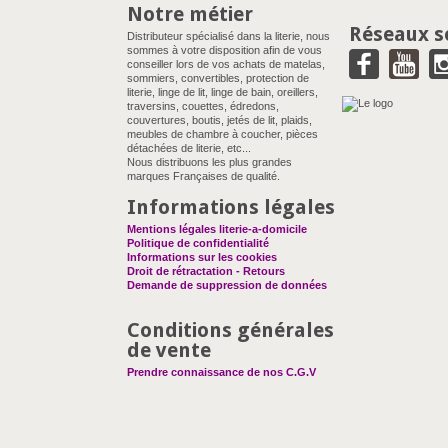
Notre métier
Réseaux s
Distributeur spécialisé dans la literie, nous
sommes à votre disposition afin de vous
conseiller lors de vos achats de matelas,
sommiers, convertibles, protection de
literie, linge de lit, linge de bain, oreillers,
traversins, couettes, édredons,
couvertures, boutis, jetés de lit, plaids,
meubles de chambre à coucher, pièces
détachées de literie, etc...
Nous distribuons les plus grandes
marques Françaises de qualité.
Informations légales
Mentions légales literie-a-domicile
Politique de confidentialité
Informations sur les cookies
Droit de rétractation - Retours
Demande de suppression de données
Conditions générales
de vente
Prendre connaissance de nos C.G.V