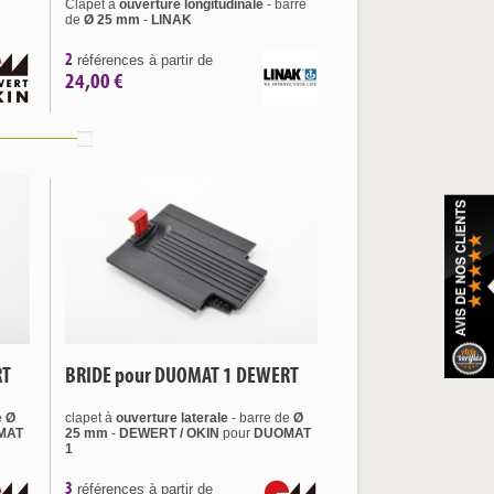
Clapet à
ouverture
longitudinale
- barre
de
Ø 25 mm
-
LINAK
2
références à partir de
24,00 €
RT
BRIDE pour DUOMAT 1 DEWERT
e
Ø
clapet à
ouverture
laterale
- barre de
Ø
MAT
25 mm
-
DEWERT / OKIN
pour
DUOMAT
1
3
références à partir de