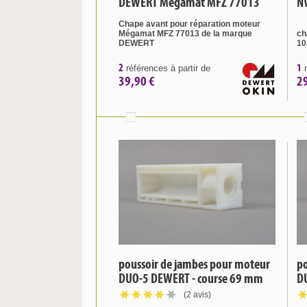
DEWERT Mégamat MFZ 77013
N
Chape avant
pour réparation moteur
Mégamat MFZ 77013 de la marque
ch
DEWERT
10
2
1
références à partir de
r
39,90 €
2
poussoir de jambes pour moteur
po
DUO-5 DEWERT - course 69 mm
D
(2 avis)