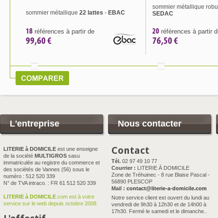
sommier métallique robu
sommier métallique
22 lattes
-
EBAC
SEDAC
18
20
références à partir de
références à partir 
99,60 €
76,50 €
L'entreprise
Nous contacter
Contact
LITERIE à DOMICILE
est une enseigne
de la société
MULTIGROS
sasu
Tél.
02 97 49 10 77
immatriculée au registre du commerce et
Courrier :
LITERIE À DOMICILE
des sociétés de Vannes (56) sous le
Zone de Tréhuinec - 8 rue Blaise Pascal -
numéro : 512 520 339
56890 PLESCOP
N° de TVA intraco. : FR 61 512 520 339
Mail :
contact@literie-a-domicile.com
LITERIE à DOMICILE
.com est à votre
Notre service client est ouvert du lundi au
service sur le web depuis octobre 2008.
vendredi de 9h30 à 12h30 et de 14h00 à
17h30. Fermé le samedi et le dimanche..