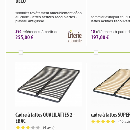
DECO
sommier
revêtement ameublement déco
au choix -
lattes actives recouvertes
-
sommier extraplat coutil 
plateau
antiglisse
lattes actives recouver
396
10
références à partir de
références à partir 
255,00 €
197,00 €
Cadre à lattes QUALILATTES 2 -
cadre à lattes SUP
EBAC
(40 avi
(4 avis)