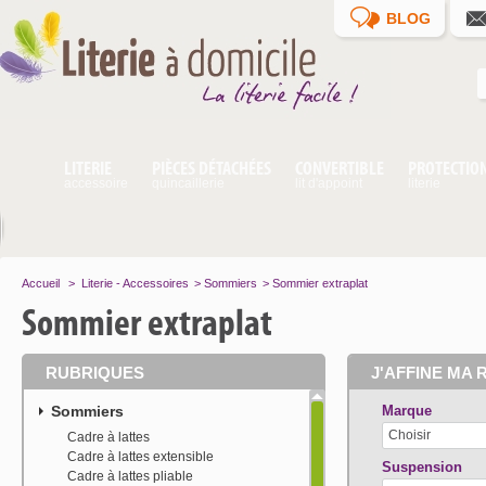
BLOG
LITERIE
PIÈCES DÉTACHÉES
CONVERTIBLE
PROTECTIO
accessoire
quincaillerie
lit d'appoint
literie
Accueil
>
Literie - Accessoires
>
Sommiers
>
Sommier extraplat
Sommier extraplat
RUBRIQUES
J'AFFINE MA 
Sommiers
Marque
Choisir
Cadre à lattes
Cadre à lattes extensible
Suspension
Cadre à lattes pliable