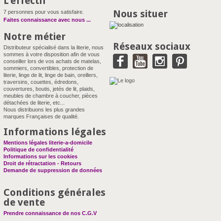
L'effectif
Nous situer
7 personnes pour vous satisfaire.
Faites connaissance avec nous
...
Notre métier
Réseaux sociaux
Distributeur spécialisé dans la literie, nous
sommes à votre disposition afin de vous
conseiller lors de vos achats de matelas,
sommiers, convertibles, protection de
literie, linge de lit, linge de bain, oreillers,
traversins, couettes, édredons,
couvertures, boutis, jetés de lit, plaids,
meubles de chambre à coucher, pièces
détachées de literie, etc...
Nous distribuons les plus grandes
marques Françaises de qualité.
Informations légales
Mentions légales literie-a-domicile
Politique de confidentialité
Informations sur les cookies
Droit de rétractation - Retours
Demande de suppression de données
Conditions générales
de vente
Prendre connaissance de nos C.G.V