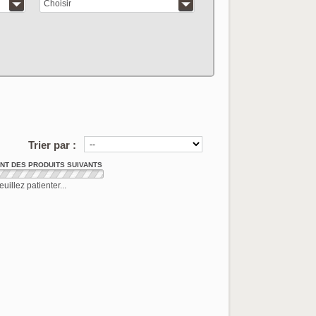
Choisir
articles correspo
Trier par :
T DES PRODUITS SUIVANTS
euillez patienter...