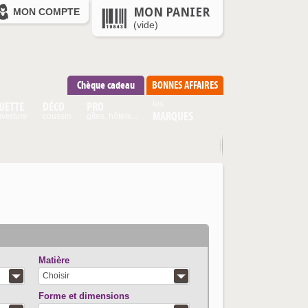
MON PANIER
MON COMPTE
(vide)
Chèque cadeau
BONNES AFFAIRES
UETTE
DÉCO
PRO
les
MARQUES
verture
coussin
gîtes, hôtels...
Matière
Choisir
Forme et dimensions