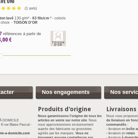
AVÉ UNI
(1 avis)
ton lavé
130 g/m² -
63 fils/cm ²
- coloris
 choix
-
TOISON D'OR
7
références à partir de
8,00 €
acter
Nos engagements
Nos servi
Produits d'origine
Livraisons
Nous garantissons l'origine de tous les
Nous vous proposo
 À DOMICILE
articles en vente sur notre site
. Nous
de livraison en fonc
8 rue Blaise Pascal -
nous approvisionnons exclusivement
commandés
:
auprès des fabricants ou grossistes
- livraison en
boîte a
rie-a-domicile.com
agréés par les marques.
Vous ne
-
livraison en
relais
trouverez aucune contrefaçon sur
- livraison
à domicil