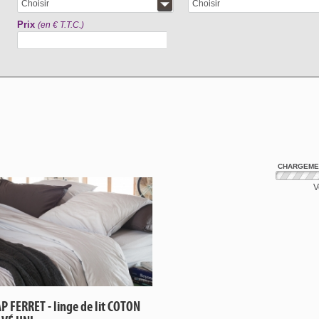
Choisir
Choisir
Prix
(en € T.T.C.)
CHARGEMEN
V
P FERRET - linge de lit COTON