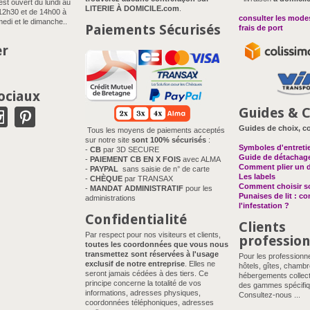
est ouvert du lundi au
LITERIE À DOMICILE.com
.
12h30 et de 14h00 à
consulter les modes
edi et le dimanche..
Paiements Sécurisés
frais de port
er
ociaux
Guides & C
Guides de choix, co
Tous les moyens de paiements acceptés
sur notre site
sont 100% sécurisés
:
Symboles d'entreti
-
CB
par 3D SECURE
Guide de détachag
-
PAIEMENT CB EN X FOIS
avec ALMA
Comment plier un 
-
PAYPAL
sans saisie de n° de carte
Les labels
-
CHÈQUE
par TRANSAX
Comment choisir so
-
MANDAT ADMINISTRATIF
pour les
Punaises de lit : c
administrations
l'infestation ?
Confidentialité
Clients
Par respect pour nos visiteurs et clients,
professio
toutes les coordonnées que vous nous
transmettez sont réservées à l'usage
Pour les professionn
exclusif de notre entreprise
. Elles ne
hôtels, gîtes, chambr
seront jamais cédées à des tiers. Ce
hébergements collect
principe concerne la totalité de vos
des gammes spécifiq
informations, adresses physiques,
Consultez-nous ...
coordonnées téléphoniques, adresses