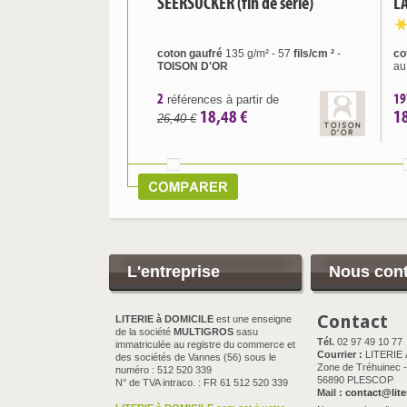
SEERSUCKER (fin de série)
L
PIP STUDIO
SCION LIVING
SOGNO BLU
coton gaufré
135 g/m² - 57
fils/cm ²
-
co
Sonia RYKIEL
TOISON D'OR
au
Sylvie THIRIEZ
TEMPUR
2
19
références à partir de
TISSAGE DU MOULIN
18,48 €
1
26,40 €
TOISON D'OR
TRADILINGE
TRADITION DES VOSGES
VELFONT
Yves DELORME
L'entreprise
Nous cont
Contact
LITERIE à DOMICILE
est une enseigne
de la société
MULTIGROS
sasu
Tél.
02 97 49 10 77
immatriculée au registre du commerce et
Courrier :
LITERIE
des sociétés de Vannes (56) sous le
Zone de Tréhuinec - 
numéro : 512 520 339
56890 PLESCOP
N° de TVA intraco. : FR 61 512 520 339
Mail :
contact@lite