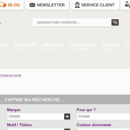
BLOG
NEWSLETTER
SERVICE CLIENT
IBLE
PROTECTION
LINGE DE LIT
LINGE DE BAIN
OREILLER
CO
nt
literie
parures
& de toilette
traversin
cou
TOISON D'OR
J'AFFINE MA RECHERCHE ...
Marque
Pour qui ?
Choisir
Choisir
Motif / Thème
Couleur dominante