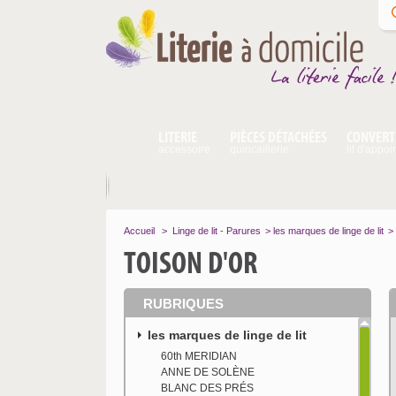
LITERIE
PIÈCES DÉTACHÉES
CONVERT
accessoire
quincaillerie
lit d'appoi
Accueil
>
Linge de lit - Parures
>
les marques de linge de lit
>
TOISON D'OR
RUBRIQUES
les marques de linge de lit
60th MERIDIAN
ANNE DE SOLÈNE
BLANC DES PRÉS