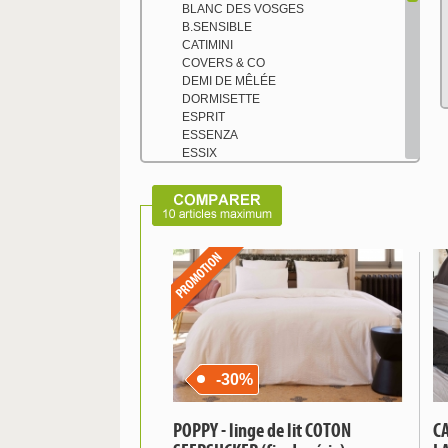
BLANC DES VOSGES
B.SENSIBLE
CATIMINI
COVERS & CO
DEMI DE MÊLÉE
DORMISETTE
ESPRIT
ESSENZA
ESSIX
FLEUR BLEUE
FORMESSE
FRANÇOIS HANS
HAOMY (ex HARMONY)
HOPOLI
INSPIRATION par Anne de Solène
JALLA
JOUR DE PARIS
JOUR DE PARIS Enfant
KNEER
KUMI KOOKOON
LA MAISON DE BALMY
-30%
LITERIE à DOMICILE
LOUIS LE SEC
MONALISON
POPPY - linge de lit COTON
CA
NUIT DES VOSGES