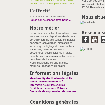
LITERIE à DOMICILE
.com est à votre
Notre service client 
service sur le web depuis octobre 2008.
vendredi de 9h30 à 
17h30. Fermé le sam
L'effectif
Nous situ
7 personnes pour vous satisfaire.
Faites connaissance avec nous
...
Notre métier
Réseaux s
Distributeur spécialisé dans la literie, nous
sommes à votre disposition afin de vous
conseiller lors de vos achats de matelas,
sommiers, convertibles, protection de
literie, linge de lit, linge de bain, oreillers,
traversins, couettes, édredons,
couvertures, boutis, jetés de lit, plaids,
meubles de chambre à coucher, pièces
détachées de literie, etc...
Nous distribuons les plus grandes
marques Françaises de qualité.
Informations légales
Mentions légales literie-a-domicile
Politique de confidentialité
Informations sur les cookies
Droit de rétractation - Retours
Demande de suppression de données
Conditions générales