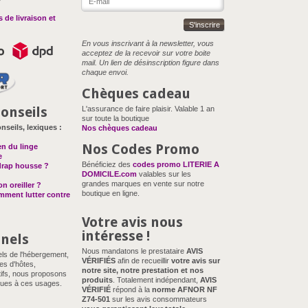
 de livraison et
S'inscrire
En vous inscrivant à la newsletter, vous
acceptez de la recevoir sur votre boite
mail. Un lien de désinscription figure dans
chaque envoi.
Chèques cadeau
onseils
L'assurance de faire plaisir. Valable 1 an
sur toute la boutique
nseils, lexiques :
Nos chèques cadeau
Nos Codes Promo
en du linge
e
Bénéficiez des
codes promo LITERIE A
drap housse ?
DOMICILE.com
valables sur les
grandes marques en vente sur notre
n oreiller ?
boutique en ligne.
omment lutter contre
Votre avis nous
intéresse !
nnels
Nous mandatons le prestataire
AVIS
els de l'hébergement,
VÉRIFIÉS
afin de recueillir
votre avis sur
es d'hôtes,
notre site, notre prestation et nos
ifs, nous proposons
produits
. Totalement indépendant,
AVIS
ues à ces usages.
VÉRIFIÉ
répond à la
norme AFNOR NF
Z74-501
sur les avis consommateurs