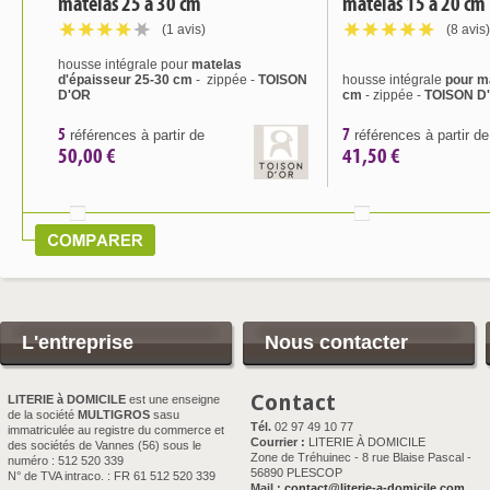
matelas 25 à 30 cm
matelas 15 à 20 cm
(1 avis)
(8 avis)
housse intégrale pour
matelas
d'épaisseur 25-30 cm
- zippée -
TOISON
housse intégrale
pour m
D'OR
cm
- zippée -
TOISON D
5
7
références à partir de
références à partir de
50,00 €
41,50 €
L'entreprise
Nous contacter
Contact
LITERIE à DOMICILE
est une enseigne
de la société
MULTIGROS
sasu
Tél.
02 97 49 10 77
immatriculée au registre du commerce et
Courrier :
LITERIE À DOMICILE
des sociétés de Vannes (56) sous le
Zone de Tréhuinec - 8 rue Blaise Pascal -
numéro : 512 520 339
56890 PLESCOP
N° de TVA intraco. : FR 61 512 520 339
Mail :
contact@literie-a-domicile.com