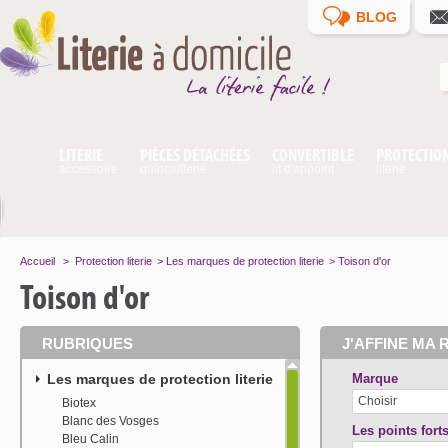
BLOG
LITERIE
PIÈCES DÉTACHÉES
CONVERTIBLE
PROTECTIO
accessoire
quincaillerie
lit d'appoint
literie
Accueil
>
Protection literie
>
Les marques de protection literie
>
Toison d'or
Toison d'or
RUBRIQUES
J'AFFINE MA 
Les marques de protection literie
Marque
Choisir
Biotex
Blanc des Vosges
Les points forts
Bleu Calin