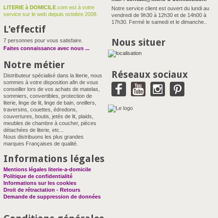
LITERIE à DOMICILE
.com est à votre
Notre service client est ouvert du lundi au
service sur le web depuis octobre 2008.
vendredi de 9h30 à 12h30 et de 14h00 à
17h30. Fermé le samedi et le dimanche..
L'effectif
Nous situer
7 personnes pour vous satisfaire.
Faites connaissance avec nous
...
Notre métier
Réseaux sociaux
Distributeur spécialisé dans la literie, nous
sommes à votre disposition afin de vous
conseiller lors de vos achats de matelas,
sommiers, convertibles, protection de
literie, linge de lit, linge de bain, oreillers,
traversins, couettes, édredons,
couvertures, boutis, jetés de lit, plaids,
meubles de chambre à coucher, pièces
détachées de literie, etc...
Nous distribuons les plus grandes
marques Françaises de qualité.
Informations légales
Mentions légales literie-a-domicile
Politique de confidentialité
Informations sur les cookies
Droit de rétractation - Retours
Demande de suppression de données