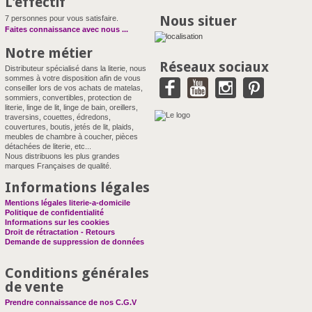
L'effectif
Nous situer
7 personnes pour vous satisfaire.
Faites connaissance avec nous
...
Notre métier
Réseaux sociaux
Distributeur spécialisé dans la literie, nous
sommes à votre disposition afin de vous
conseiller lors de vos achats de matelas,
sommiers, convertibles, protection de
literie, linge de lit, linge de bain, oreillers,
traversins, couettes, édredons,
couvertures, boutis, jetés de lit, plaids,
meubles de chambre à coucher, pièces
détachées de literie, etc...
Nous distribuons les plus grandes
marques Françaises de qualité.
Informations légales
Mentions légales literie-a-domicile
Politique de confidentialité
Informations sur les cookies
Droit de rétractation - Retours
Demande de suppression de données
Conditions générales
de vente
Prendre connaissance de nos C.G.V