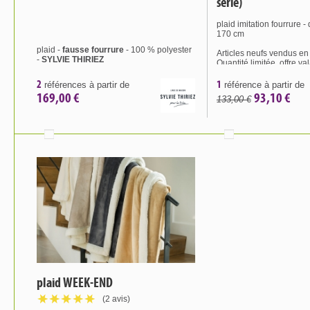
série)
plaid imitation fourrure 
170 cm
plaid -
fausse fourrure
- 100 % polyester
Articles neufs vendus en 
-
SYLVIE THIRIEZ
Quantité limitée, offre va
limite des stocks disponi
2
1
références à partir de
référence à partir de
169,00 €
93,10 €
133,00 €
plaid WEEK-END
(2 avis)