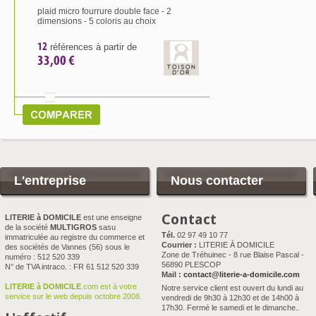
plaid micro fourrure double face - 2
dimensions - 5 coloris au choix
12
références à partir de
33,00 €
L'entreprise
Nous contacter
Contact
LITERIE à DOMICILE
est une enseigne
de la société
MULTIGROS
sasu
Tél.
02 97 49 10 77
immatriculée au registre du commerce et
Courrier :
LITERIE À DOMICILE
des sociétés de Vannes (56) sous le
Zone de Tréhuinec - 8 rue Blaise Pascal -
numéro : 512 520 339
56890 PLESCOP
N° de TVA intraco. : FR 61 512 520 339
Mail :
contact@literie-a-domicile.com
LITERIE à DOMICILE
.com est à votre
Notre service client est ouvert du lundi au
service sur le web depuis octobre 2008.
vendredi de 9h30 à 12h30 et de 14h00 à
17h30. Fermé le samedi et le dimanche..