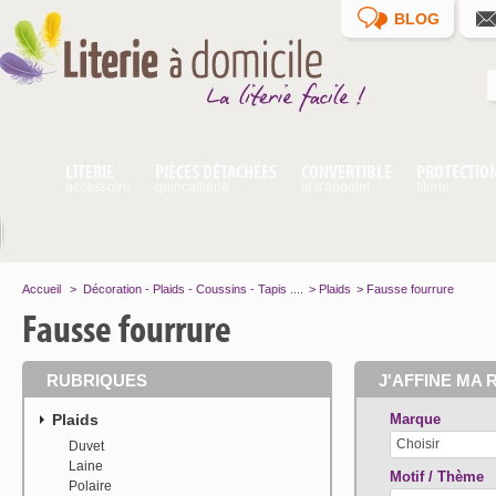
BLOG
LITERIE
PIÈCES DÉTACHÉES
CONVERTIBLE
PROTECTIO
accessoire
quincaillerie
lit d'appoint
literie
Accueil
>
Décoration - Plaids - Coussins - Tapis ....
>
Plaids
>
Fausse fourrure
Fausse fourrure
RUBRIQUES
J'AFFINE MA 
Plaids
Marque
Choisir
Duvet
Laine
Motif / Thème
Polaire