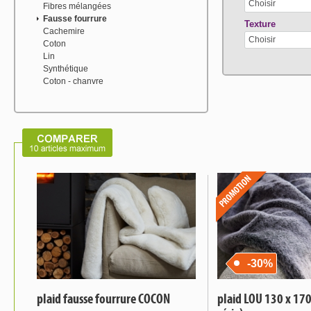
Choisir
Fibres mélangées
Fausse fourrure
Texture
Cachemire
Choisir
Coton
Lin
Synthétique
Coton - chanvre
-30%
plaid fausse fourrure COCON
plaid LOU 130 x 170