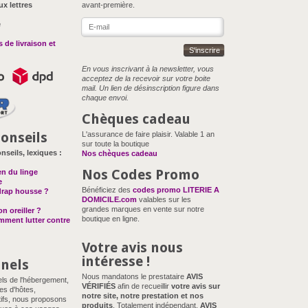
ux lettres
avant-première.
e
 de livraison et
S'inscrire
En vous inscrivant à la newsletter, vous
acceptez de la recevoir sur votre boite
mail. Un lien de désinscription figure dans
chaque envoi.
Chèques cadeau
onseils
L'assurance de faire plaisir. Valable 1 an
sur toute la boutique
nseils, lexiques :
Nos chèques cadeau
Nos Codes Promo
en du linge
e
Bénéficiez des
codes promo LITERIE A
drap housse ?
DOMICILE.com
valables sur les
grandes marques en vente sur notre
n oreiller ?
boutique en ligne.
omment lutter contre
Votre avis nous
intéresse !
nnels
Nous mandatons le prestataire
AVIS
els de l'hébergement,
VÉRIFIÉS
afin de recueillir
votre avis sur
es d'hôtes,
notre site, notre prestation et nos
ifs, nous proposons
produits
. Totalement indépendant,
AVIS