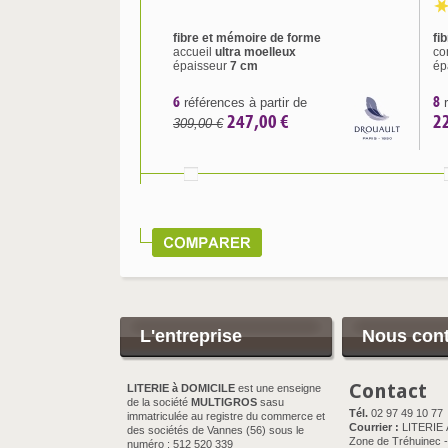
fibre et mémoire de forme
fi
accueil
ultra moelleux
co
épaisseur
7 cm
ép
6
8
références à partir de
r
247,00 €
2
309,00 €
L'entreprise
Nous cont
Contact
LITERIE à DOMICILE
est une enseigne
de la société
MULTIGROS
sasu
Tél.
02 97 49 10 77
immatriculée au registre du commerce et
Courrier :
LITERIE
des sociétés de Vannes (56) sous le
Zone de Tréhuinec - 
numéro : 512 520 339