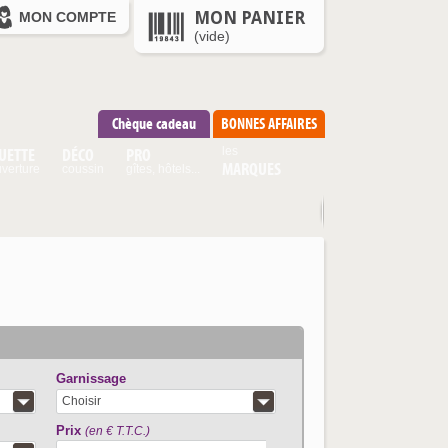
MON PANIER
MON COMPTE
(vide)
Chèque cadeau
BONNES AFFAIRES
UETTE
DÉCO
PRO
les
MARQUES
verture
coussin
gîtes, hôtels...
Garnissage
Choisir
Prix
(en € T.T.C.)