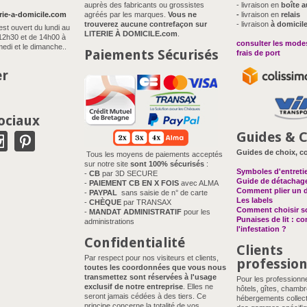
auprès des fabricants ou grossistes
- livraison en
boîte a
rie-a-domicile.com
agréés par les marques.
Vous ne
-
livraison en
relais
trouverez aucune contrefaçon sur
- livraison
à domicil
est ouvert du lundi au
LITERIE À DOMICILE.com
.
12h30 et de 14h00 à
consulter les modes
edi et le dimanche..
Paiements Sécurisés
frais de port
er
ociaux
Guides & C
Guides de choix, co
Tous les moyens de paiements acceptés
sur notre site
sont 100% sécurisés
:
Symboles d'entreti
-
CB
par 3D SECURE
Guide de détachag
-
PAIEMENT CB EN X FOIS
avec ALMA
Comment plier un 
-
PAYPAL
sans saisie de n° de carte
Les labels
-
CHÈQUE
par TRANSAX
Comment choisir so
-
MANDAT ADMINISTRATIF
pour les
Punaises de lit : c
administrations
l'infestation ?
Confidentialité
Clients
Par respect pour nos visiteurs et clients,
professio
toutes les coordonnées que vous nous
transmettez sont réservées à l'usage
Pour les professionn
exclusif de notre entreprise
. Elles ne
hôtels, gîtes, chambr
seront jamais cédées à des tiers. Ce
hébergements collect
principe concerne la totalité de vos