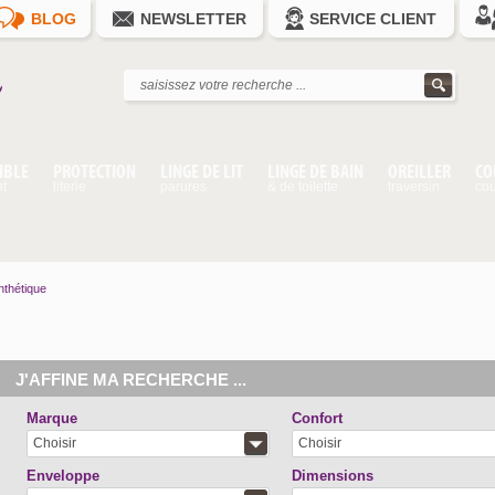
BLOG
NEWSLETTER
SERVICE CLIENT
IBLE
PROTECTION
LINGE DE LIT
LINGE DE BAIN
OREILLER
CO
nt
literie
parures
& de toilette
traversin
cou
nthétique
J'AFFINE MA RECHERCHE ...
Marque
Confort
Choisir
Choisir
Enveloppe
Dimensions