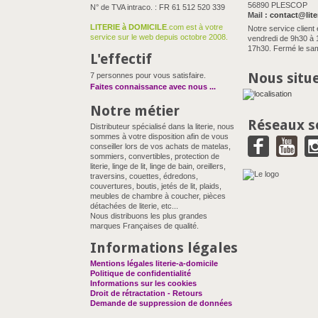
56890 PLESCOP
N° de TVA intraco. : FR 61 512 520 339
Mail :
contact@lite
LITERIE à DOMICILE
.com est à votre
Notre service client 
service sur le web depuis octobre 2008.
vendredi de 9h30 à 
17h30. Fermé le sam
L'effectif
Nous situ
7 personnes pour vous satisfaire.
Faites connaissance avec nous
...
Notre métier
Réseaux s
Distributeur spécialisé dans la literie, nous
sommes à votre disposition afin de vous
conseiller lors de vos achats de matelas,
sommiers, convertibles, protection de
literie, linge de lit, linge de bain, oreillers,
traversins, couettes, édredons,
couvertures, boutis, jetés de lit, plaids,
meubles de chambre à coucher, pièces
détachées de literie, etc...
Nous distribuons les plus grandes
marques Françaises de qualité.
Informations légales
Mentions légales literie-a-domicile
Politique de confidentialité
Informations sur les cookies
Droit de rétractation - Retours
Demande de suppression de données