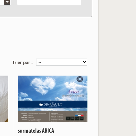
articles correspo
Trier par :
surmatelas ARICA