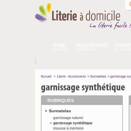
LITERIE
PIÈCES DÉTACHÉES
CONVERT
accessoire
quincaillerie
lit d'appoi
Accueil
>
Literie - Accessoires
>
Surmatelas
>
garnissage sy
garnissage synthétique
RUBRIQUES
Surmatelas
garnissage naturel
garnissage synthétique
mousse à mémoire