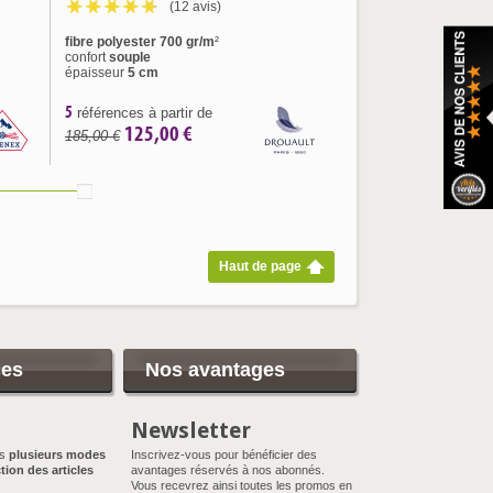
(12 avis)
fibre polyester 700 gr/m
²
confort
souple
épaisseur
5 cm
5
références à partir de
125,00 €
185,00 €
Haut de page
ces
Nos avantages
Newsletter
ns
plusieurs modes
Inscrivez-vous pour bénéficier des
tion des articles
avantages réservés à nos abonnés.
Vous recevrez ainsi toutes les promos en