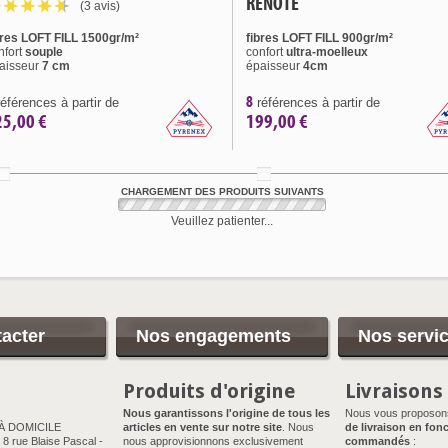
RENOTE
(3 avis)
bres LOFT FILL 1500gr/m²
fibres LOFT FILL 900gr/m²
nfort
souple
confort
ultra-moelleux
aisseur
7 cm
épaisseur
4cm
8
éférences à partir de
références à partir de
25,00 €
199,00 €
CHARGEMENT DES PRODUITS SUIVANTS
Veuillez patienter...
acter
Nos engagements
Nos servi
Produits d'origine
Livraisons
Nous garantissons l'origine de tous les
Nous vous proposo
 À DOMICILE
articles en vente sur notre site
. Nous
de livraison en fonc
8 rue Blaise Pascal -
nous approvisionnons exclusivement
commandés
: