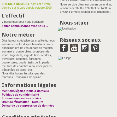
LITERIE à DOMICILE
.com est à votre
Notre service client est ouvert du lundi au
service sur le web depuis octobre 2008.
vendredi de 9h30 à 12h30 et de 14h00 à
17h30. Fermé le samedi et le dimanche..
L'effectif
Nous situer
7 personnes pour vous satisfaire.
Faites connaissance avec nous
...
Notre métier
Réseaux sociaux
Distributeur spécialisé dans la literie, nous
sommes à votre disposition afin de vous
conseiller lors de vos achats de matelas,
sommiers, convertibles, protection de
literie, linge de lit, linge de bain, oreillers,
traversins, couettes, édredons,
couvertures, boutis, jetés de lit, plaids,
meubles de chambre à coucher, pièces
détachées de literie, etc...
Nous distribuons les plus grandes
marques Françaises de qualité.
Informations légales
Mentions légales literie-a-domicile
Politique de confidentialité
Informations sur les cookies
Droit de rétractation - Retours
Demande de suppression de données