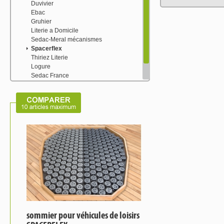
Duvivier
Ebac
Gruhier
Literie a Domicile
Sedac-Meral mécanismes
Spacerflex
Thiriez Literie
Logure
Sedac France
Moduloflex
Tep Mouss'
sommier pour véhicules de loisirs