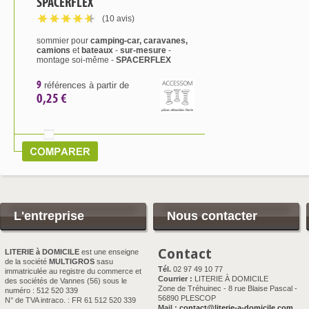
SPACERFLEX
(10 avis)
sommier pour
camping-car, caravanes,
camions
et
bateaux
-
sur-mesure
-
montage soi-même -
SPACERFLEX
9
références à partir de
0,25 €
L'entreprise
Nous contacter
Contact
LITERIE à DOMICILE
est une enseigne
de la société
MULTIGROS
sasu
Tél.
02 97 49 10 77
immatriculée au registre du commerce et
Courrier :
LITERIE À DOMICILE
des sociétés de Vannes (56) sous le
Zone de Tréhuinec - 8 rue Blaise Pascal -
numéro : 512 520 339
56890 PLESCOP
N° de TVA intraco. : FR 61 512 520 339
Mail :
contact@literie-a-domicile.com