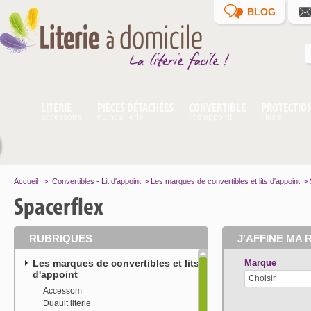
BLOG
LITERIE
PIÈCES DÉTACHÉES
CONVERTIBLE
PROTECTIO
accessoire
quincaillerie
lit d'appoint
literie
Accueil
>
Convertibles - Lit d'appoint
>
Les marques de convertibles et lits d'appoint
>
Spacerflex
RUBRIQUES
J'AFFINE MA 
Les marques de convertibles et lits
Marque
d'appoint
Choisir
Accessom
Duault literie