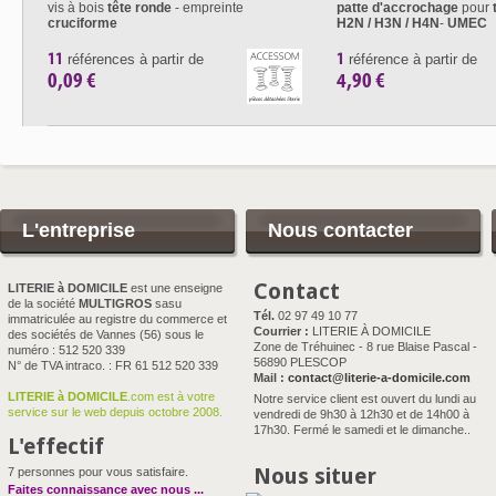
vis à bois
tête ronde
- empreinte
patte d'accrochage
pour
cruciforme
H2N / H3N
/ H4N
-
UMEC
11
1
références à partir de
référence à partir de
0,09 €
4,90 €
L'entreprise
Nous contacter
Contact
LITERIE à DOMICILE
est une enseigne
de la société
MULTIGROS
sasu
Tél.
02 97 49 10 77
immatriculée au registre du commerce et
Courrier :
LITERIE À DOMICILE
des sociétés de Vannes (56) sous le
Zone de Tréhuinec - 8 rue Blaise Pascal -
numéro : 512 520 339
56890 PLESCOP
N° de TVA intraco. : FR 61 512 520 339
Mail :
contact@literie-a-domicile.com
LITERIE à DOMICILE
.com est à votre
Notre service client est ouvert du lundi au
service sur le web depuis octobre 2008.
vendredi de 9h30 à 12h30 et de 14h00 à
17h30. Fermé le samedi et le dimanche..
L'effectif
Nous situer
7 personnes pour vous satisfaire.
Faites connaissance avec nous
...