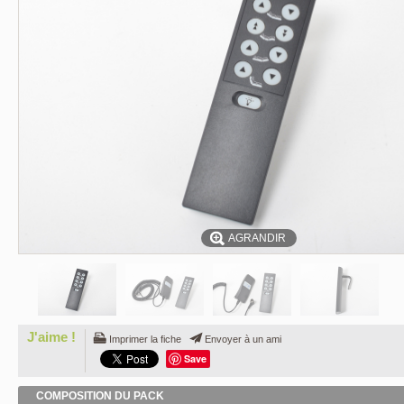
AGRANDIR
J'aime !
Imprimer la fiche
Envoyer à un ami
Save
COMPOSITION DU PACK