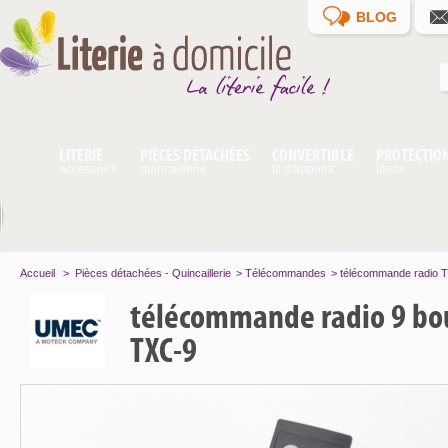
BLOG
LITERIE
PIÈCES DÉTACHÉES
CONVERTIBLE
PROTECTIO
accessoire
quincaillerie
lit d'appoint
literie
Accueil
>
Pièces détachées - Quincaillerie
>
Télécommandes
>
télécommande radio 
télécommande radio 9 bou
TXC-9