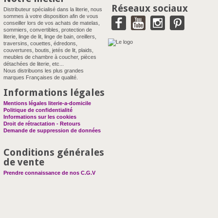
Réseaux sociaux
Distributeur spécialisé dans la literie, nous
sommes à votre disposition afin de vous
conseiller lors de vos achats de matelas,
sommiers, convertibles, protection de
literie, linge de lit, linge de bain, oreillers,
traversins, couettes, édredons,
couvertures, boutis, jetés de lit, plaids,
meubles de chambre à coucher, pièces
détachées de literie, etc...
Nous distribuons les plus grandes
marques Françaises de qualité.
Informations légales
Mentions légales literie-a-domicile
Politique de confidentialité
Informations sur les cookies
Droit de rétractation - Retours
Demande de suppression de données
Conditions générales
de vente
Prendre connaissance de nos C.G.V