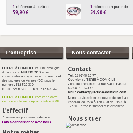
1
1
référence à partir de
référence à partir de
59,90 €
59,90 €
L'entreprise
Nous contacter
Contact
LITERIE à DOMICILE
est une enseigne
de la société
MULTIGROS
sasu
Tél.
02 97 49 10 77
immatriculée au registre du commerce et
Courrier :
LITERIE À DOMICILE
des sociétés de Vannes (56) sous le
Zone de Tréhuinec - 8 rue Blaise Pascal -
numéro : 512 520 339
56890 PLESCOP
N° de TVA intraco. : FR 61 512 520 339
Mail :
contact@literie-a-domicile.com
LITERIE à DOMICILE
.com est à votre
Notre service client est ouvert du lundi au
service sur le web depuis octobre 2008.
vendredi de 9h30 à 12h30 et de 14h00 à
17h30. Fermé le samedi et le dimanche..
L'effectif
Nous situer
7 personnes pour vous satisfaire.
Faites connaissance avec nous
...
Notre métier