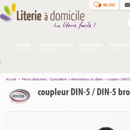
BLOG
LITERIE
PIÈCES DÉTACHÉES
CONVERTIBLE
PROTECTIO
accessoire
quincaillerie
lit d'appoint
literie
Accueil
>
Pièces détachées - Quincaillerie
>
Alimentations et câbles
>
coupleur LIMOS
coupleur DIN-5 / DIN-5 br