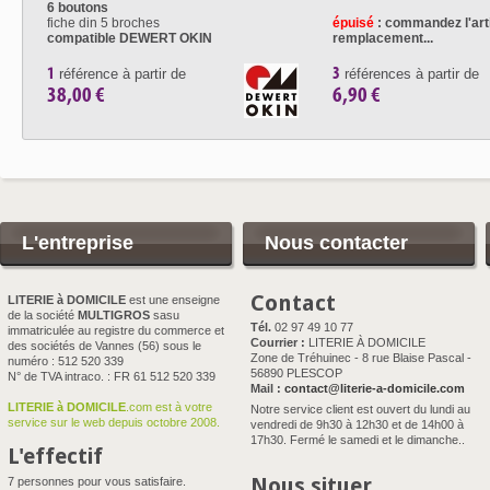
6 boutons
fiche din 5 broches
épuisé
: commandez l'art
compatible DEWERT OKIN
remplacement...
1
3
référence à partir de
références à partir de
38,00 €
6,90 €
L'entreprise
Nous contacter
Contact
LITERIE à DOMICILE
est une enseigne
de la société
MULTIGROS
sasu
Tél.
02 97 49 10 77
immatriculée au registre du commerce et
Courrier :
LITERIE À DOMICILE
des sociétés de Vannes (56) sous le
Zone de Tréhuinec - 8 rue Blaise Pascal -
numéro : 512 520 339
56890 PLESCOP
N° de TVA intraco. : FR 61 512 520 339
Mail :
contact@literie-a-domicile.com
LITERIE à DOMICILE
.com est à votre
Notre service client est ouvert du lundi au
service sur le web depuis octobre 2008.
vendredi de 9h30 à 12h30 et de 14h00 à
17h30. Fermé le samedi et le dimanche..
L'effectif
Nous situer
7 personnes pour vous satisfaire.