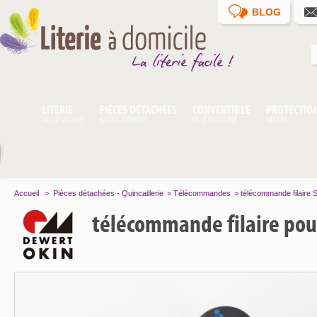
BLOG
LITERIE
PIÈCES DÉTACHÉES
CONVERTIBLE
PROTECTIO
accessoire
quincaillerie
lit d'appoint
literie
Accueil
>
Pièces détachées - Quincaillerie
>
Télécommandes
>
télécommande filaire
télécommande filaire pour