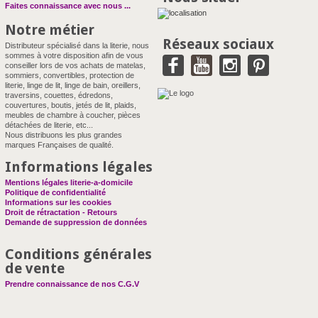
Faites connaissance avec nous
...
Notre métier
Réseaux sociaux
Distributeur spécialisé dans la literie, nous
sommes à votre disposition afin de vous
conseiller lors de vos achats de matelas,
sommiers, convertibles, protection de
literie, linge de lit, linge de bain, oreillers,
traversins, couettes, édredons,
couvertures, boutis, jetés de lit, plaids,
meubles de chambre à coucher, pièces
détachées de literie, etc...
Nous distribuons les plus grandes
marques Françaises de qualité.
Informations légales
Mentions légales literie-a-domicile
Politique de confidentialité
Informations sur les cookies
Droit de rétractation - Retours
Demande de suppression de données
Conditions générales
de vente
Prendre connaissance de nos C.G.V