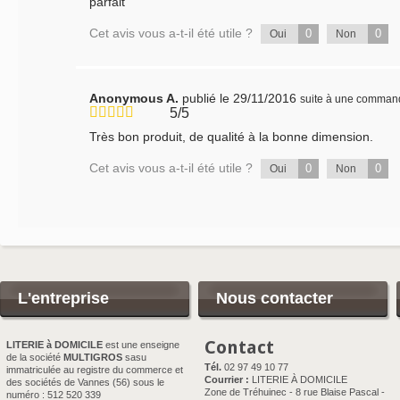
parfait
Cet avis vous a-t-il été utile ?
0
0
Oui
Non
Anonymous A.
publié le 29/11/2016
suite à une comman
5/5
Très bon produit, de qualité à la bonne dimension.
Cet avis vous a-t-il été utile ?
0
0
Oui
Non
L'entreprise
Nous contacter
Contact
LITERIE à DOMICILE
est une enseigne
de la société
MULTIGROS
sasu
Tél.
02 97 49 10 77
immatriculée au registre du commerce et
Courrier :
LITERIE À DOMICILE
des sociétés de Vannes (56) sous le
Zone de Tréhuinec - 8 rue Blaise Pascal -
numéro : 512 520 339