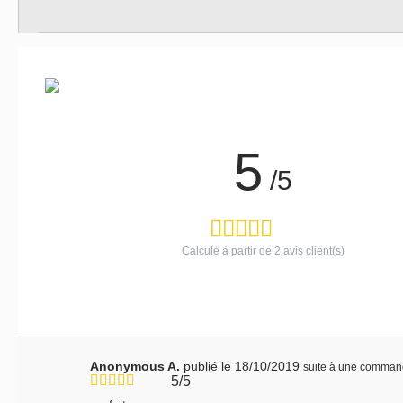
5
/5
Calculé à partir de
2
avis client(s)
Anonymous A.
publié le 18/10/2019
suite à une comman
5/5