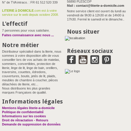
56890 PLESCOP
N° de TVA intraco. : FR 61 512 520 339
Mail :
contact@literie-a-domicile.com
LITERIE à DOMICILE
.com est à votre
Notre service client est ouvert du lundi au
service sur le web depuis octobre 2008.
vendredi de 9h30 à 12h30 et de 14h00 à
17h30. Fermé le samedi et le dimanche..
L'effectif
Nous situer
7 personnes pour vous satisfaire.
Faites connaissance avec nous
...
Notre métier
Réseaux sociaux
Distributeur spécialisé dans la literie, nous
sommes à votre disposition afin de vous
conseiller lors de vos achats de matelas,
sommiers, convertibles, protection de
literie, linge de lit, linge de bain, oreillers,
traversins, couettes, édredons,
couvertures, boutis, jetés de lit, plaids,
meubles de chambre à coucher, pièces
détachées de literie, etc...
Nous distribuons les plus grandes
marques Françaises de qualité.
Informations légales
Mentions légales literie-a-domicile
Politique de confidentialité
Informations sur les cookies
Droit de rétractation - Retours
Demande de suppression de données