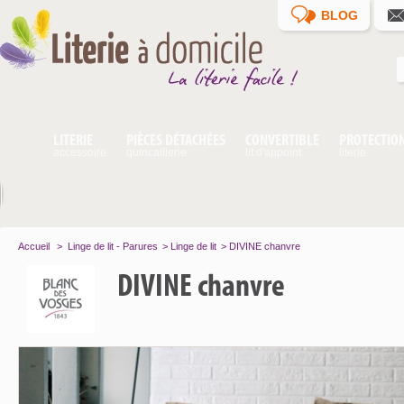
BLOG
LITERIE
PIÈCES DÉTACHÉES
CONVERTIBLE
PROTECTIO
accessoire
quincaillerie
lit d'appoint
literie
Accueil
>
Linge de lit - Parures
>
Linge de lit
>
DIVINE chanvre
DIVINE chanvre