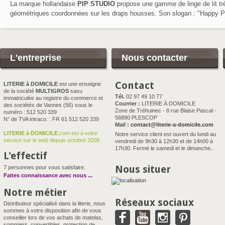
La marque hollandaise
PIP STUDIO
propose une gamme de linge de lit tr
géométriques coordonnées sur les draps housses. Son slogan :
"Happy P
L'entreprise
Nous contacter
Contact
LITERIE à DOMICILE
est une enseigne
de la société
MULTIGROS
sasu
Tél.
02 97 49 10 77
immatriculée au registre du commerce et
Courrier :
LITERIE À DOMICILE
des sociétés de Vannes (56) sous le
Zone de Tréhuinec - 8 rue Blaise Pascal -
numéro : 512 520 339
56890 PLESCOP
N° de TVA intraco. : FR 61 512 520 339
Mail :
contact@literie-a-domicile.com
LITERIE à DOMICILE
.com est à votre
Notre service client est ouvert du lundi au
service sur le web depuis octobre 2008.
vendredi de 9h30 à 12h30 et de 14h00 à
17h30. Fermé le samedi et le dimanche..
L'effectif
Nous situer
7 personnes pour vous satisfaire.
Faites connaissance avec nous
...
Notre métier
Réseaux sociaux
Distributeur spécialisé dans la literie, nous
sommes à votre disposition afin de vous
conseiller lors de vos achats de matelas,
sommiers, convertibles, protection de