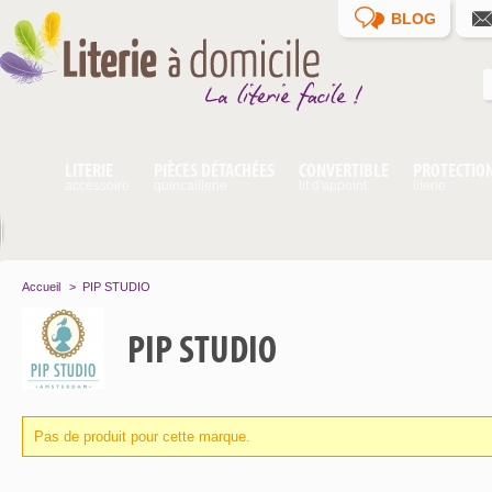
BLOG
LITERIE
PIÈCES DÉTACHÉES
CONVERTIBLE
PROTECTIO
accessoire
quincaillerie
lit d'appoint
literie
Accueil
>
PIP STUDIO
PIP STUDIO
Pas de produit pour cette marque.